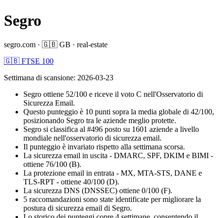
Segro
segro.com
·
🇬🇧
GB
·
real-estate
🇬🇧 FTSE 100
Settimana di scansione
:
2026-03-23
Segro ottiene 52/100 e riceve il voto C nell'Osservatorio di
Sicurezza Email.
Questo punteggio è 10 punti sopra la media globale di 42/100,
posizionando Segro tra le aziende meglio protette.
Segro si classifica al #496 posto su 1601 aziende a livello
mondiale nell'osservatorio di sicurezza email.
Il punteggio è invariato rispetto alla settimana scorsa.
La sicurezza email in uscita - DMARC, SPF, DKIM e BIMI -
ottiene 76/100 (B).
La protezione email in entrata - MX, MTA-STS, DANE e
TLS-RPT - ottiene 40/100 (D).
La sicurezza DNS (DNSSEC) ottiene 0/100 (F).
5 raccomandazioni sono state identificate per migliorare la
postura di sicurezza email di Segro.
Lo storico dei punteggi copre 4 settimane, consentendo il