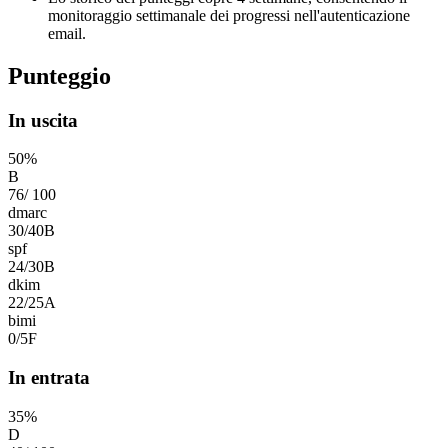
monitoraggio settimanale dei progressi nell'autenticazione
email.
Punteggio
In uscita
50
%
B
76
/
100
dmarc
30
/
40
B
spf
24
/
30
B
dkim
22
/
25
A
bimi
0
/
5
F
In entrata
35
%
D