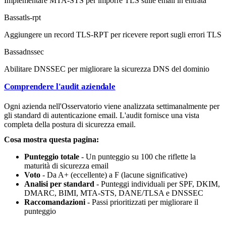
Implementare MTA-STS per imporre TLS sulle email in entrata
Bassa
tls-rpt
Aggiungere un record TLS-RPT per ricevere report sugli errori TLS
Bassa
dnssec
Abilitare DNSSEC per migliorare la sicurezza DNS del dominio
Comprendere l'audit aziendale
Ogni azienda nell'Osservatorio viene analizzata settimanalmente per
gli standard di autenticazione email. L'audit fornisce una vista
completa della postura di sicurezza email.
Cosa mostra questa pagina:
Punteggio totale
- Un punteggio su 100 che riflette la
maturità di sicurezza email
Voto
- Da A+ (eccellente) a F (lacune significative)
Analisi per standard
- Punteggi individuali per SPF, DKIM,
DMARC, BIMI, MTA-STS, DANE/TLSA e DNSSEC
Raccomandazioni
- Passi prioritizzati per migliorare il
punteggio