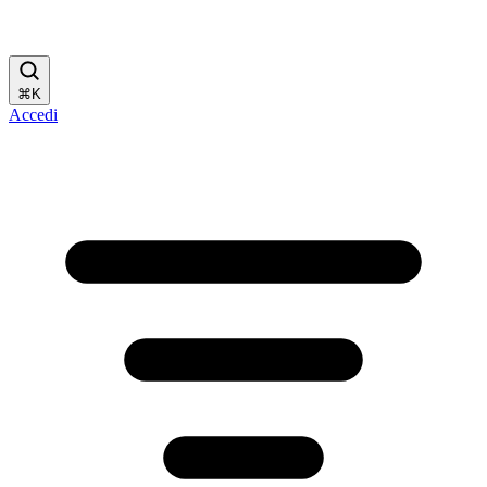
⌘
K
Accedi