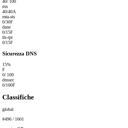
40
/
100
mx
40
/
40
A
mta-sts
0
/
30
F
dane
0
/
15
F
tls-rpt
0
/
15
F
Sicurezza DNS
15
%
F
0
/
100
dnssec
0
/
100
F
Classifiche
global
#
496
/
1601