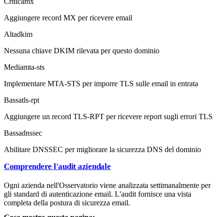
Critica
mx
Aggiungere record MX per ricevere email
Alta
dkim
Nessuna chiave DKIM rilevata per questo dominio
Media
mta-sts
Implementare MTA-STS per imporre TLS sulle email in entrata
Bassa
tls-rpt
Aggiungere un record TLS-RPT per ricevere report sugli errori TLS
Bassa
dnssec
Abilitare DNSSEC per migliorare la sicurezza DNS del dominio
Comprendere l'audit aziendale
Ogni azienda nell'Osservatorio viene analizzata settimanalmente per
gli standard di autenticazione email. L'audit fornisce una vista
completa della postura di sicurezza email.