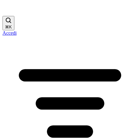
⌘
K
Accedi