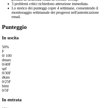
3 problemi critici richiedono attenzione immediata.
Lo storico dei punteggi copre 4 settimane, consentendo il
monitoraggio settimanale dei progressi nell'autenticazione
email.
Punteggio
In uscita
50
%
F
0
/
100
dmarc
0
/
40
F
spf
0
/
30
F
dkim
0
/
25
F
bimi
0
/
5
F
In entrata