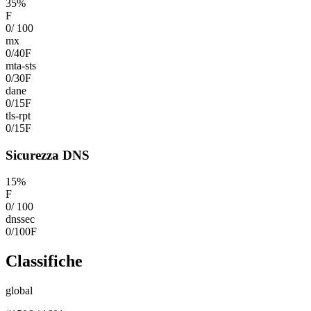
35
%
F
0
/
100
mx
0
/
40
F
mta-sts
0
/
30
F
dane
0
/
15
F
tls-rpt
0
/
15
F
Sicurezza DNS
15
%
F
0
/
100
dnssec
0
/
100
F
Classifiche
global