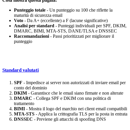
Cosa mostra questa pagina:
Punteggio totale
- Un punteggio su 100 che riflette la
maturità di sicurezza email
Voto
- Da A+ (eccellente) a F (lacune significative)
Analisi per standard
- Punteggi individuali per SPF, DKIM,
DMARC, BIMI, MTA-STS, DANE/TLSA e DNSSEC
Raccomandazioni
- Passi prioritizzati per migliorare il
punteggio
Standard valutati
SPF
- Impedisce ai server non autorizzati di inviare email per
conto del dominio
DKIM
- Garantisce che le email siano firmate e non alterate
DMARC
- Collega SPF e DKIM con una politica di
trattamento
BIMI
- Mostra il logo del marchio nei client email compatibili
MTA-STS
- Applica la crittografia TLS per la posta in entrata
DNSSEC
- Previene gli attacchi di spoofing DNS