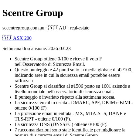
Scentre Group
sccentregroup.com.au
·
🇦🇺
AU
·
real-estate
🇦🇺 ASX 200
Settimana di scansione
:
2026-03-23
Scentre Group ottiene 0/100 e riceve il voto F
nell'Osservatorio di Sicurezza Email.
Questo punteggio è 42 punti sotto la media globale di 42/100,
indicando aree in cui la sicurezza email potrebbe essere
rafforzata.
Scentre Group si classifica al #1506 posto su 1601 aziende a
livello mondiale nell'osservatorio di sicurezza email.
Il punteggio è invariato rispetto alla settimana scorsa.
La sicurezza email in uscita - DMARC, SPF, DKIM e BIMI -
ottiene 0/100 (F).
La protezione email in entrata - MX, MTA-STS, DANE e
TLS-RPT - ottiene 0/100 (F).
La sicurezza DNS (DNSSEC) ottiene 0/100 (F).
7 raccomandazioni sono state identificate per migliorare la
postura di sicurezza email di Scentre Group.