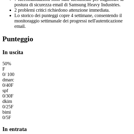
postura di sicurezza email di Samsung Heavy Industries.
2 problemi critici richiedono attenzione immediata.
Lo storico dei punteggi copre 4 settimane, consentendo il
monitoraggio settimanale dei progressi nell'autenticazione
email.
Punteggio
In uscita
50
%
F
0
/
100
dmarc
0
/
40
F
spf
0
/
30
F
dkim
0
/
25
F
bimi
0
/
5
F
In entrata