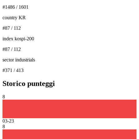
#
1486
/
1601
country KR
#
87
/
112
index kospi-200
#
87
/
112
sector industrials
#
371
/
413
Storico punteggi
8
03-23
8