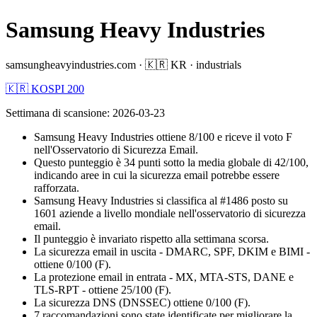
Samsung Heavy Industries
samsungheavyindustries.com
·
🇰🇷
KR
·
industrials
🇰🇷 KOSPI 200
Settimana di scansione
:
2026-03-23
Samsung Heavy Industries ottiene 8/100 e riceve il voto F
nell'Osservatorio di Sicurezza Email.
Questo punteggio è 34 punti sotto la media globale di 42/100,
indicando aree in cui la sicurezza email potrebbe essere
rafforzata.
Samsung Heavy Industries si classifica al #1486 posto su
1601 aziende a livello mondiale nell'osservatorio di sicurezza
email.
Il punteggio è invariato rispetto alla settimana scorsa.
La sicurezza email in uscita - DMARC, SPF, DKIM e BIMI -
ottiene 0/100 (F).
La protezione email in entrata - MX, MTA-STS, DANE e
TLS-RPT - ottiene 25/100 (F).
La sicurezza DNS (DNSSEC) ottiene 0/100 (F).
7 raccomandazioni sono state identificate per migliorare la