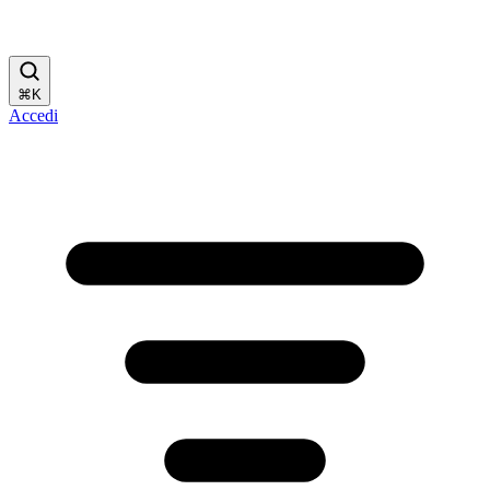
⌘
K
Accedi