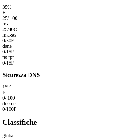
35
%
F
25
/
100
mx
25
/
40
C
mta-sts
0
/
30
F
dane
0
/
15
F
tls-rpt
0
/
15
F
Sicurezza DNS
15
%
F
0
/
100
dnssec
0
/
100
F
Classifiche
global