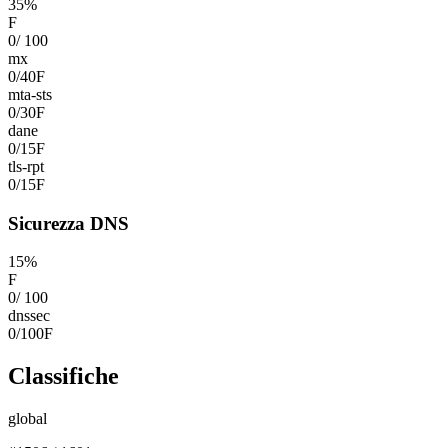
35
%
F
0
/
100
mx
0
/
40
F
mta-sts
0
/
30
F
dane
0
/
15
F
tls-rpt
0
/
15
F
Sicurezza DNS
15
%
F
0
/
100
dnssec
0
/
100
F
Classifiche
global