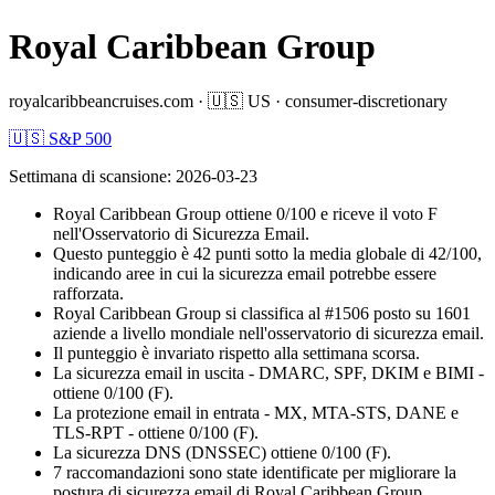
Royal Caribbean Group
royalcaribbeancruises.com
·
🇺🇸
US
·
consumer-discretionary
🇺🇸 S&P 500
Settimana di scansione
:
2026-03-23
Royal Caribbean Group ottiene 0/100 e riceve il voto F
nell'Osservatorio di Sicurezza Email.
Questo punteggio è 42 punti sotto la media globale di 42/100,
indicando aree in cui la sicurezza email potrebbe essere
rafforzata.
Royal Caribbean Group si classifica al #1506 posto su 1601
aziende a livello mondiale nell'osservatorio di sicurezza email.
Il punteggio è invariato rispetto alla settimana scorsa.
La sicurezza email in uscita - DMARC, SPF, DKIM e BIMI -
ottiene 0/100 (F).
La protezione email in entrata - MX, MTA-STS, DANE e
TLS-RPT - ottiene 0/100 (F).
La sicurezza DNS (DNSSEC) ottiene 0/100 (F).
7 raccomandazioni sono state identificate per migliorare la
postura di sicurezza email di Royal Caribbean Group.