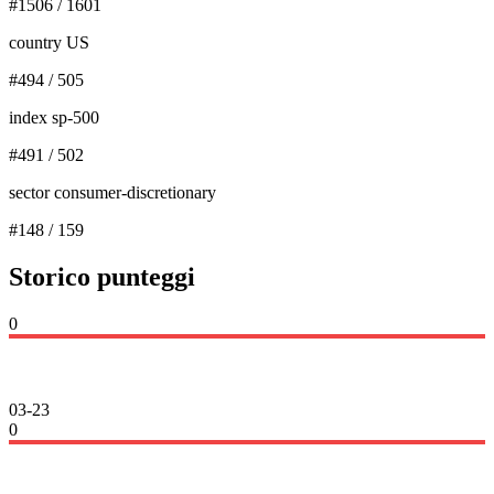
#
1506
/
1601
country US
#
494
/
505
index sp-500
#
491
/
502
sector consumer-discretionary
#
148
/
159
Storico punteggi
0
03-23
0