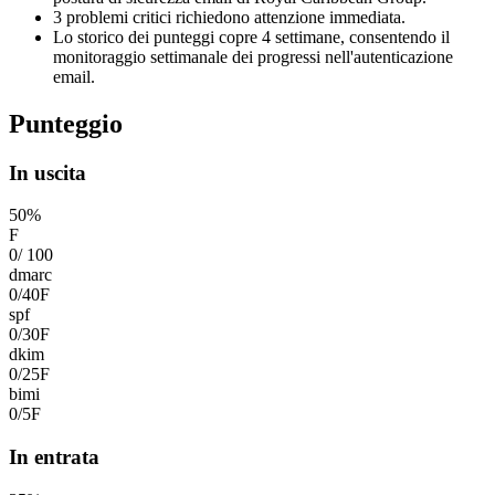
3 problemi critici richiedono attenzione immediata.
Lo storico dei punteggi copre 4 settimane, consentendo il
monitoraggio settimanale dei progressi nell'autenticazione
email.
Punteggio
In uscita
50
%
F
0
/
100
dmarc
0
/
40
F
spf
0
/
30
F
dkim
0
/
25
F
bimi
0
/
5
F
In entrata