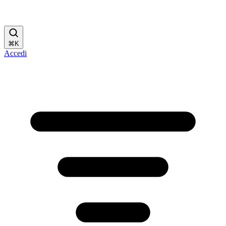
⌘
K
Accedi