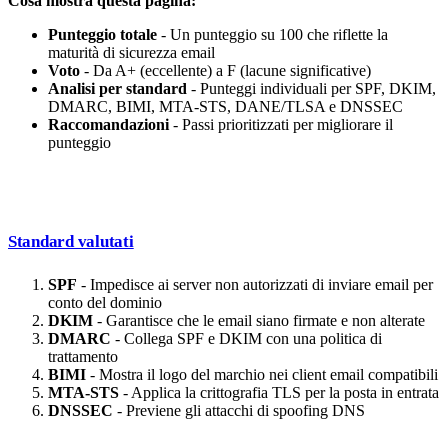
Cosa mostra questa pagina:
Punteggio totale
- Un punteggio su 100 che riflette la
maturità di sicurezza email
Voto
- Da A+ (eccellente) a F (lacune significative)
Analisi per standard
- Punteggi individuali per SPF, DKIM,
DMARC, BIMI, MTA-STS, DANE/TLSA e DNSSEC
Raccomandazioni
- Passi prioritizzati per migliorare il
punteggio
Standard valutati
SPF
- Impedisce ai server non autorizzati di inviare email per
conto del dominio
DKIM
- Garantisce che le email siano firmate e non alterate
DMARC
- Collega SPF e DKIM con una politica di
trattamento
BIMI
- Mostra il logo del marchio nei client email compatibili
MTA-STS
- Applica la crittografia TLS per la posta in entrata
DNSSEC
- Previene gli attacchi di spoofing DNS