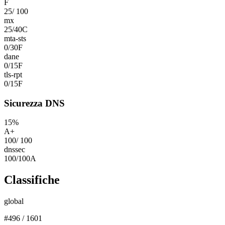
F
25
/
100
mx
25
/
40
C
mta-sts
0
/
30
F
dane
0
/
15
F
tls-rpt
0
/
15
F
Sicurezza DNS
15
%
A+
100
/
100
dnssec
100
/
100
A
Classifiche
global
#
496
/
1601