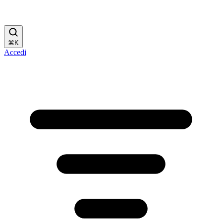
⌘
K
Accedi