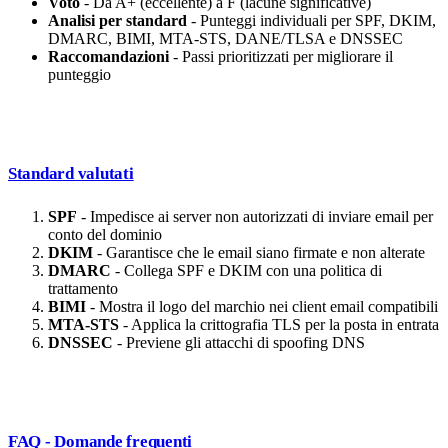
Voto
- Da A+ (eccellente) a F (lacune significative)
Analisi per standard
- Punteggi individuali per SPF, DKIM,
DMARC, BIMI, MTA-STS, DANE/TLSA e DNSSEC
Raccomandazioni
- Passi prioritizzati per migliorare il
punteggio
Standard valutati
SPF
- Impedisce ai server non autorizzati di inviare email per
conto del dominio
DKIM
- Garantisce che le email siano firmate e non alterate
DMARC
- Collega SPF e DKIM con una politica di
trattamento
BIMI
- Mostra il logo del marchio nei client email compatibili
MTA-STS
- Applica la crittografia TLS per la posta in entrata
DNSSEC
- Previene gli attacchi di spoofing DNS
FAQ - Domande frequenti