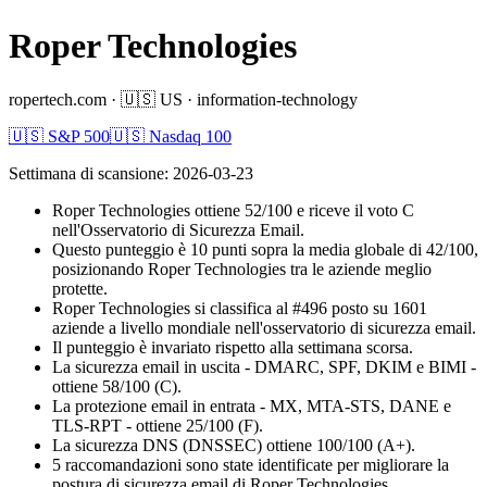
Roper Technologies
ropertech.com
·
🇺🇸
US
·
information-technology
🇺🇸 S&P 500
🇺🇸 Nasdaq 100
Settimana di scansione
:
2026-03-23
Roper Technologies ottiene 52/100 e riceve il voto C
nell'Osservatorio di Sicurezza Email.
Questo punteggio è 10 punti sopra la media globale di 42/100,
posizionando Roper Technologies tra le aziende meglio
protette.
Roper Technologies si classifica al #496 posto su 1601
aziende a livello mondiale nell'osservatorio di sicurezza email.
Il punteggio è invariato rispetto alla settimana scorsa.
La sicurezza email in uscita - DMARC, SPF, DKIM e BIMI -
ottiene 58/100 (C).
La protezione email in entrata - MX, MTA-STS, DANE e
TLS-RPT - ottiene 25/100 (F).
La sicurezza DNS (DNSSEC) ottiene 100/100 (A+).
5 raccomandazioni sono state identificate per migliorare la
postura di sicurezza email di Roper Technologies.