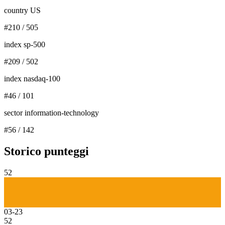
country US
#
210
/
505
index sp-500
#
209
/
502
index nasdaq-100
#
46
/
101
sector information-technology
#
56
/
142
Storico punteggi
52
03-23
52