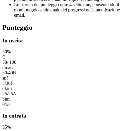
Lo storico dei punteggi copre 4 settimane, consentendo il
monitoraggio settimanale dei progressi nell'autenticazione
email.
Punteggio
In uscita
50
%
C
58
/
100
dmarc
30
/
40
B
spf
3
/
30
F
dkim
25
/
25
A
bimi
0
/
5
F
In entrata
35
%