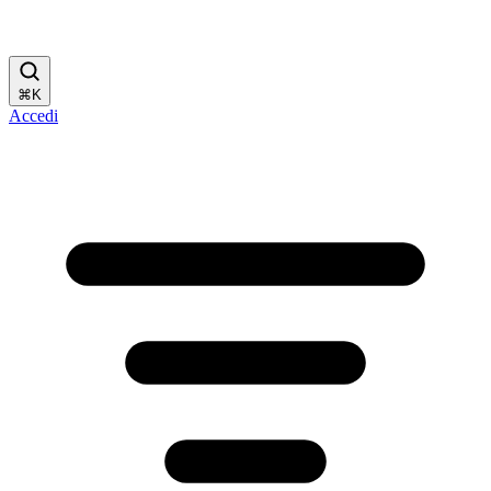
⌘
K
Accedi