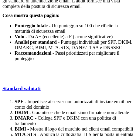
gli standard di autenticazione email. L'audit fornisce una vista
completa della postura di sicurezza email.
Cosa mostra questa pagina:
Punteggio totale
- Un punteggio su 100 che riflette la
maturità di sicurezza email
Voto
- Da A+ (eccellente) a F (lacune significative)
Analisi per standard
- Punteggi individuali per SPF, DKIM,
DMARC, BIMI, MTA-STS, DANE/TLSA e DNSSEC
Raccomandazioni
- Passi prioritizzati per migliorare il
punteggio
Standard valutati
SPF
- Impedisce ai server non autorizzati di inviare email per
conto del dominio
DKIM
- Garantisce che le email siano firmate e non alterate
DMARC
- Collega SPF e DKIM con una politica di
trattamento
BIMI
- Mostra il logo del marchio nei client email compatibili
MTA-STS
- Applica la crittografia TLS per la posta in entrata