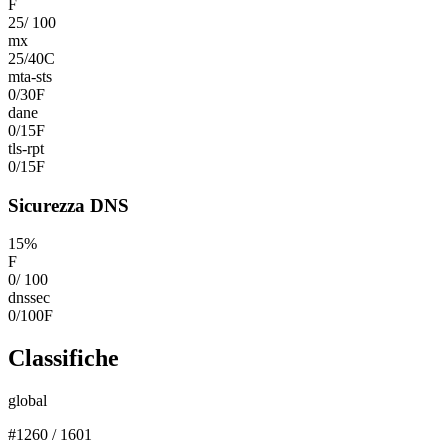
F
25
/
100
mx
25
/
40
C
mta-sts
0
/
30
F
dane
0
/
15
F
tls-rpt
0
/
15
F
Sicurezza DNS
15
%
F
0
/
100
dnssec
0
/
100
F
Classifiche
global
#
1260
/
1601