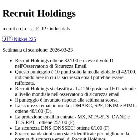
Recruit Holdings
recruit.co.jp
·
🇯🇵
JP
·
industrials
🇯🇵 Nikkei 225
Settimana di scansione
:
2026-03-23
Recruit Holdings ottiene 32/100 e riceve il voto D
nell'Osservatorio di Sicurezza Email.
Questo punteggio è 10 punti sotto la media globale di 42/100,
indicando aree in cui la sicurezza email potrebbe essere
rafforzata.
Recruit Holdings si classifica al #1260 posto su 1601 aziende
a livello mondiale nell'osservatorio di sicurezza email.
Il punteggio è invariato rispetto alla settimana scorsa.
La sicurezza email in uscita - DMARC, SPF, DKIM e BIMI -
ottiene 48/100 (D).
La protezione email in entrata - MX, MTA-STS, DANE e
TLS-RPT - ottiene 25/100 (F).
La sicurezza DNS (DNSSEC) ottiene 0/100 (F).
8 raccomandazioni sono state identificate per migliorare la
postura di sicurezza email di Recruit Holdings.