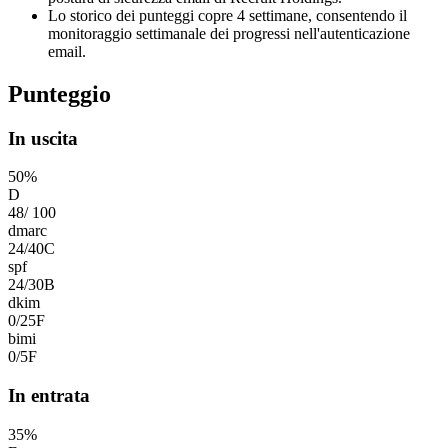
Lo storico dei punteggi copre 4 settimane, consentendo il
monitoraggio settimanale dei progressi nell'autenticazione
email.
Punteggio
In uscita
50
%
D
48
/
100
dmarc
24
/
40
C
spf
24
/
30
B
dkim
0
/
25
F
bimi
0
/
5
F
In entrata
35
%