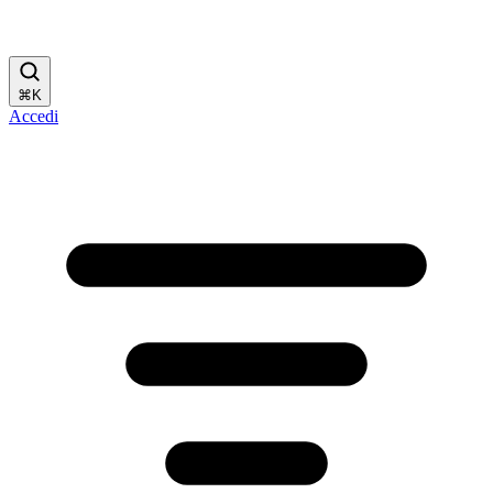
⌘
K
Accedi