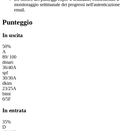
monitoraggio settimanale dei progressi nell'autenticazione
email.
Punteggio
In uscita
50
%
A
89
/
100
dmarc
36
/
40
A
spf
30
/
30
A
dkim
23
/
25
A
bimi
0
/
5
F
In entrata
35
%
D