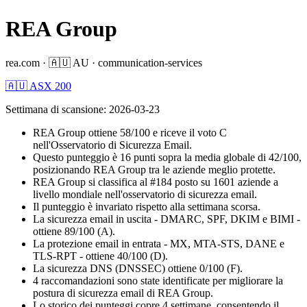
REA Group
rea.com
·
🇦🇺
AU
·
communication-services
🇦🇺 ASX 200
Settimana di scansione
:
2026-03-23
REA Group ottiene 58/100 e riceve il voto C
nell'Osservatorio di Sicurezza Email.
Questo punteggio è 16 punti sopra la media globale di 42/100,
posizionando REA Group tra le aziende meglio protette.
REA Group si classifica al #184 posto su 1601 aziende a
livello mondiale nell'osservatorio di sicurezza email.
Il punteggio è invariato rispetto alla settimana scorsa.
La sicurezza email in uscita - DMARC, SPF, DKIM e BIMI -
ottiene 89/100 (A).
La protezione email in entrata - MX, MTA-STS, DANE e
TLS-RPT - ottiene 40/100 (D).
La sicurezza DNS (DNSSEC) ottiene 0/100 (F).
4 raccomandazioni sono state identificate per migliorare la
postura di sicurezza email di REA Group.
Lo storico dei punteggi copre 4 settimane, consentendo il