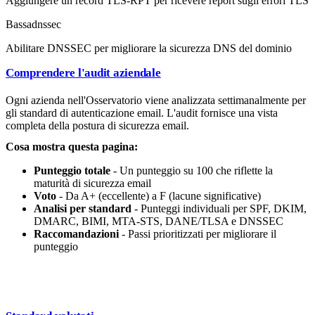
Aggiungere un record TLS-RPT per ricevere report sugli errori TLS
Bassa
dnssec
Abilitare DNSSEC per migliorare la sicurezza DNS del dominio
Comprendere l'audit aziendale
Ogni azienda nell'Osservatorio viene analizzata settimanalmente per
gli standard di autenticazione email. L'audit fornisce una vista
completa della postura di sicurezza email.
Cosa mostra questa pagina:
Punteggio totale
- Un punteggio su 100 che riflette la
maturità di sicurezza email
Voto
- Da A+ (eccellente) a F (lacune significative)
Analisi per standard
- Punteggi individuali per SPF, DKIM,
DMARC, BIMI, MTA-STS, DANE/TLSA e DNSSEC
Raccomandazioni
- Passi prioritizzati per migliorare il
punteggio