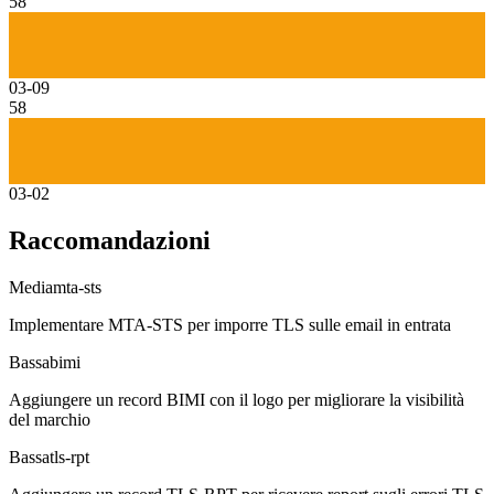
58
03-09
58
03-02
Raccomandazioni
Media
mta-sts
Implementare MTA-STS per imporre TLS sulle email in entrata
Bassa
bimi
Aggiungere un record BIMI con il logo per migliorare la visibilità
del marchio
Bassa
tls-rpt