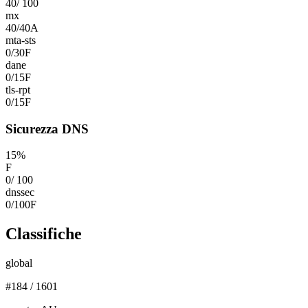
40
/
100
mx
40
/
40
A
mta-sts
0
/
30
F
dane
0
/
15
F
tls-rpt
0
/
15
F
Sicurezza DNS
15
%
F
0
/
100
dnssec
0
/
100
F
Classifiche
global
#
184
/
1601