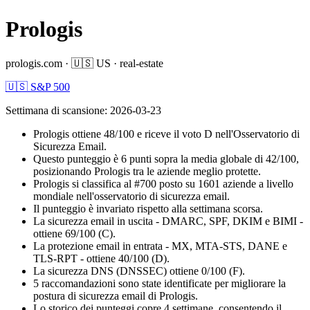
Prologis
prologis.com
·
🇺🇸
US
·
real-estate
🇺🇸 S&P 500
Settimana di scansione
:
2026-03-23
Prologis ottiene 48/100 e riceve il voto D nell'Osservatorio di
Sicurezza Email.
Questo punteggio è 6 punti sopra la media globale di 42/100,
posizionando Prologis tra le aziende meglio protette.
Prologis si classifica al #700 posto su 1601 aziende a livello
mondiale nell'osservatorio di sicurezza email.
Il punteggio è invariato rispetto alla settimana scorsa.
La sicurezza email in uscita - DMARC, SPF, DKIM e BIMI -
ottiene 69/100 (C).
La protezione email in entrata - MX, MTA-STS, DANE e
TLS-RPT - ottiene 40/100 (D).
La sicurezza DNS (DNSSEC) ottiene 0/100 (F).
5 raccomandazioni sono state identificate per migliorare la
postura di sicurezza email di Prologis.
Lo storico dei punteggi copre 4 settimane, consentendo il