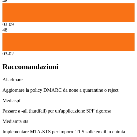
48
03-09
48
03-02
Raccomandazioni
Alta
dmarc
Aggiornare la policy DMARC da none a quarantine o reject
Media
spf
Passare a -all (hardfail) per un'applicazione SPF rigorosa
Media
mta-sts
Implementare MTA-STS per imporre TLS sulle email in entrata