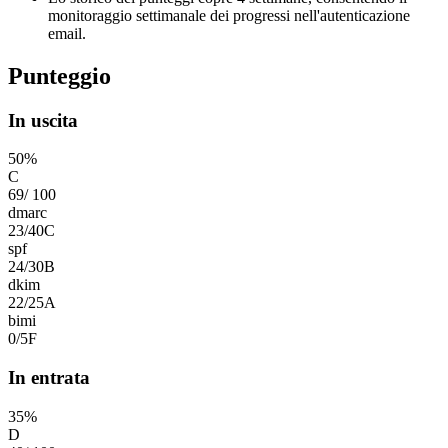
monitoraggio settimanale dei progressi nell'autenticazione
email.
Punteggio
In uscita
50
%
C
69
/
100
dmarc
23
/
40
C
spf
24
/
30
B
dkim
22
/
25
A
bimi
0
/
5
F
In entrata
35
%
D