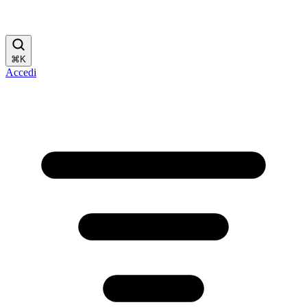
⌘
K
Accedi