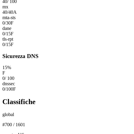
40
/
100
mx
40
/
40
A
mta-sts
0
/
30
F
dane
0
/
15
F
tls-rpt
0
/
15
F
Sicurezza DNS
15
%
F
0
/
100
dnssec
0
/
100
F
Classifiche
global
#
700
/
1601