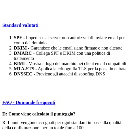
Standard valutati
SPF
- Impedisce ai server non autorizzati di inviare email per
conto del dominio
DKIM
- Garantisce che le email siano firmate e non alterate
DMARC
- Collega SPF e DKIM con una politica di
trattamento
BIMI
- Mostra il logo del marchio nei client email compatibili
MTA-STS
- Applica la crittografia TLS per la posta in entrata
DNSSEC
- Previene gli attacchi di spoofing DNS
FAQ - Domande frequenti
D: Come viene calcolato il punteggio?
R: I punti vengono assegnati per ogni standard in base alla qualità
della configurazione, per un totale fino a 100.