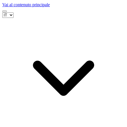
Vai al contenuto principale