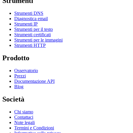
Strumenti
Strumenti DNS
Diagnostica email
Strumenti IP
Strumenti per il testo
Strumenti certificati
Strumenti per le immagini
Strumenti HTTP
Prodotto
Osservatorio
Prezzi
Documentazione API
Blog
Società
Chi siamo
Contattaci
Note legali
Termini e Condizioni