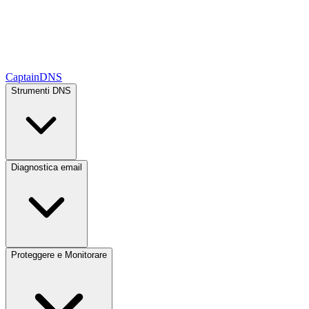
CaptainDNS
Strumenti DNS
Diagnostica email
Proteggere e Monitorare