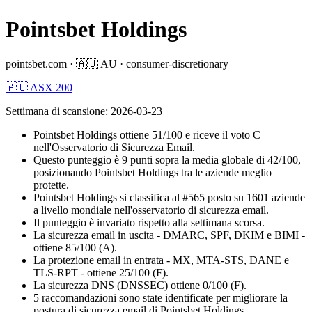
Pointsbet Holdings
pointsbet.com
·
🇦🇺
AU
·
consumer-discretionary
🇦🇺 ASX 200
Settimana di scansione
:
2026-03-23
Pointsbet Holdings ottiene 51/100 e riceve il voto C
nell'Osservatorio di Sicurezza Email.
Questo punteggio è 9 punti sopra la media globale di 42/100,
posizionando Pointsbet Holdings tra le aziende meglio
protette.
Pointsbet Holdings si classifica al #565 posto su 1601 aziende
a livello mondiale nell'osservatorio di sicurezza email.
Il punteggio è invariato rispetto alla settimana scorsa.
La sicurezza email in uscita - DMARC, SPF, DKIM e BIMI -
ottiene 85/100 (A).
La protezione email in entrata - MX, MTA-STS, DANE e
TLS-RPT - ottiene 25/100 (F).
La sicurezza DNS (DNSSEC) ottiene 0/100 (F).
5 raccomandazioni sono state identificate per migliorare la
postura di sicurezza email di Pointsbet Holdings.