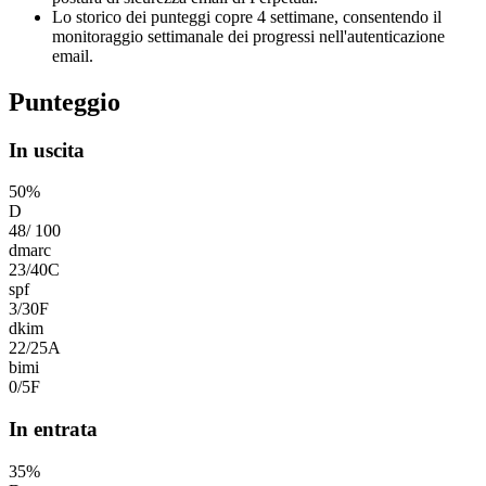
Lo storico dei punteggi copre 4 settimane, consentendo il
monitoraggio settimanale dei progressi nell'autenticazione
email.
Punteggio
In uscita
50
%
D
48
/
100
dmarc
23
/
40
C
spf
3
/
30
F
dkim
22
/
25
A
bimi
0
/
5
F
In entrata
35
%