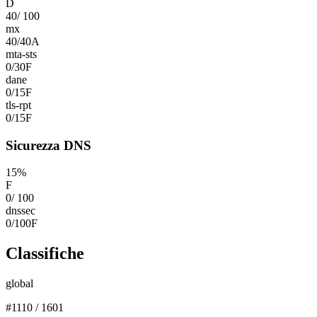
D
40
/
100
mx
40
/
40
A
mta-sts
0
/
30
F
dane
0
/
15
F
tls-rpt
0
/
15
F
Sicurezza DNS
15
%
F
0
/
100
dnssec
0
/
100
F
Classifiche
global
#
1110
/
1601