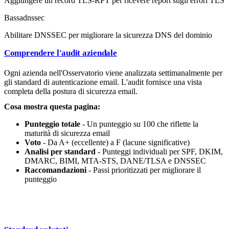
Aggiungere un record TLS-RPT per ricevere report sugli errori TLS
Bassa
dnssec
Abilitare DNSSEC per migliorare la sicurezza DNS del dominio
Comprendere l'audit aziendale
Ogni azienda nell'Osservatorio viene analizzata settimanalmente per
gli standard di autenticazione email. L'audit fornisce una vista
completa della postura di sicurezza email.
Cosa mostra questa pagina:
Punteggio totale
- Un punteggio su 100 che riflette la
maturità di sicurezza email
Voto
- Da A+ (eccellente) a F (lacune significative)
Analisi per standard
- Punteggi individuali per SPF, DKIM,
DMARC, BIMI, MTA-STS, DANE/TLSA e DNSSEC
Raccomandazioni
- Passi prioritizzati per migliorare il
punteggio