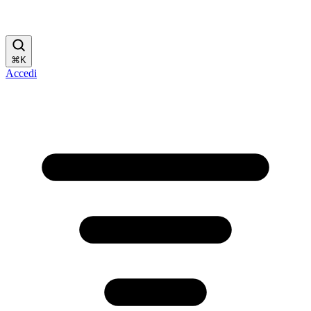
⌘
K
Accedi