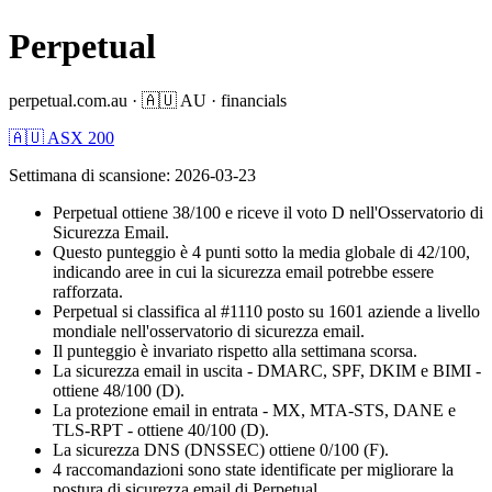
Perpetual
perpetual.com.au
·
🇦🇺
AU
·
financials
🇦🇺 ASX 200
Settimana di scansione
:
2026-03-23
Perpetual ottiene 38/100 e riceve il voto D nell'Osservatorio di
Sicurezza Email.
Questo punteggio è 4 punti sotto la media globale di 42/100,
indicando aree in cui la sicurezza email potrebbe essere
rafforzata.
Perpetual si classifica al #1110 posto su 1601 aziende a livello
mondiale nell'osservatorio di sicurezza email.
Il punteggio è invariato rispetto alla settimana scorsa.
La sicurezza email in uscita - DMARC, SPF, DKIM e BIMI -
ottiene 48/100 (D).
La protezione email in entrata - MX, MTA-STS, DANE e
TLS-RPT - ottiene 40/100 (D).
La sicurezza DNS (DNSSEC) ottiene 0/100 (F).
4 raccomandazioni sono state identificate per migliorare la
postura di sicurezza email di Perpetual.