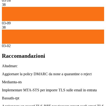
03-16
38
03-09
38
03-02
Raccomandazioni
Alta
dmarc
Aggiornare la policy DMARC da none a quarantine o reject
Media
mta-sts
Implementare MTA-STS per imporre TLS sulle email in entrata
Bassa
tls-rpt