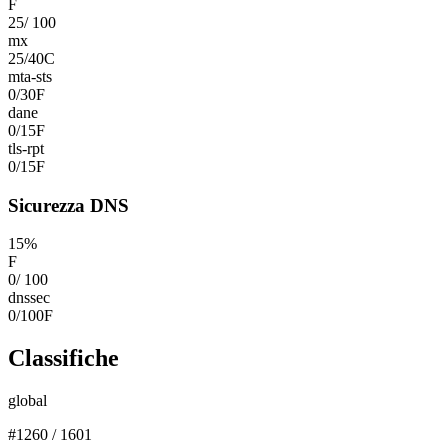
F
25
/
100
mx
25
/
40
C
mta-sts
0
/
30
F
dane
0
/
15
F
tls-rpt
0
/
15
F
Sicurezza DNS
15
%
F
0
/
100
dnssec
0
/
100
F
Classifiche
global
#
1260
/
1601