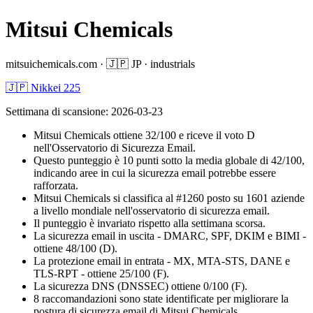
Mitsui Chemicals
mitsuichemicals.com
·
🇯🇵
JP
·
industrials
🇯🇵 Nikkei 225
Settimana di scansione
:
2026-03-23
Mitsui Chemicals ottiene 32/100 e riceve il voto D
nell'Osservatorio di Sicurezza Email.
Questo punteggio è 10 punti sotto la media globale di 42/100,
indicando aree in cui la sicurezza email potrebbe essere
rafforzata.
Mitsui Chemicals si classifica al #1260 posto su 1601 aziende
a livello mondiale nell'osservatorio di sicurezza email.
Il punteggio è invariato rispetto alla settimana scorsa.
La sicurezza email in uscita - DMARC, SPF, DKIM e BIMI -
ottiene 48/100 (D).
La protezione email in entrata - MX, MTA-STS, DANE e
TLS-RPT - ottiene 25/100 (F).
La sicurezza DNS (DNSSEC) ottiene 0/100 (F).
8 raccomandazioni sono state identificate per migliorare la
postura di sicurezza email di Mitsui Chemicals.