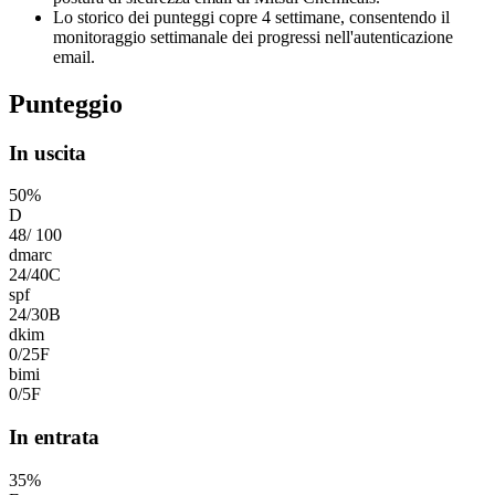
Lo storico dei punteggi copre 4 settimane, consentendo il
monitoraggio settimanale dei progressi nell'autenticazione
email.
Punteggio
In uscita
50
%
D
48
/
100
dmarc
24
/
40
C
spf
24
/
30
B
dkim
0
/
25
F
bimi
0
/
5
F
In entrata
35
%