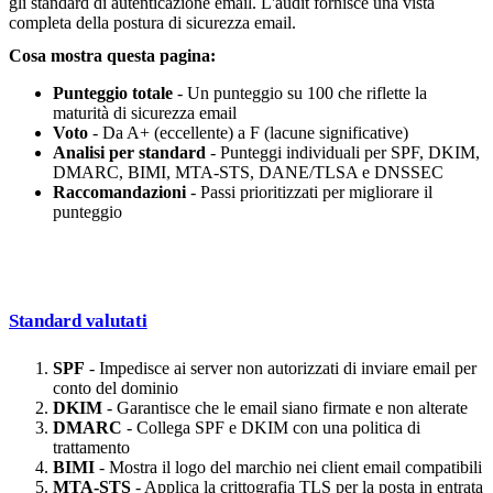
gli standard di autenticazione email. L'audit fornisce una vista
completa della postura di sicurezza email.
Cosa mostra questa pagina:
Punteggio totale
- Un punteggio su 100 che riflette la
maturità di sicurezza email
Voto
- Da A+ (eccellente) a F (lacune significative)
Analisi per standard
- Punteggi individuali per SPF, DKIM,
DMARC, BIMI, MTA-STS, DANE/TLSA e DNSSEC
Raccomandazioni
- Passi prioritizzati per migliorare il
punteggio
Standard valutati
SPF
- Impedisce ai server non autorizzati di inviare email per
conto del dominio
DKIM
- Garantisce che le email siano firmate e non alterate
DMARC
- Collega SPF e DKIM con una politica di
trattamento
BIMI
- Mostra il logo del marchio nei client email compatibili
MTA-STS
- Applica la crittografia TLS per la posta in entrata