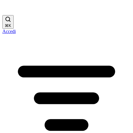
⌘
K
Accedi