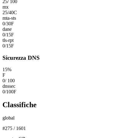
25
/
100
mx
25
/
40
C
mta-sts
0
/
30
F
dane
0
/
15
F
tls-rpt
0
/
15
F
Sicurezza DNS
15
%
F
0
/
100
dnssec
0
/
100
F
Classifiche
global
#
275
/
1601