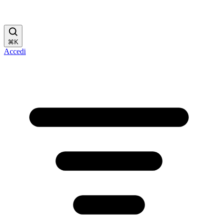
⌘
K
Accedi