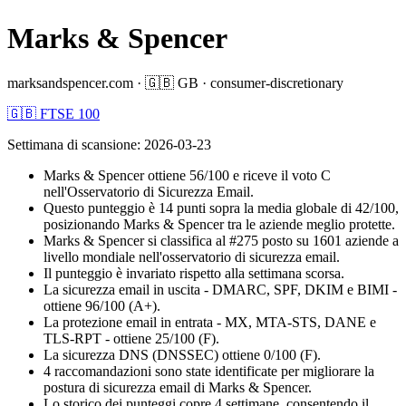
Marks & Spencer
marksandspencer.com
·
🇬🇧
GB
·
consumer-discretionary
🇬🇧 FTSE 100
Settimana di scansione
:
2026-03-23
Marks & Spencer ottiene 56/100 e riceve il voto C
nell'Osservatorio di Sicurezza Email.
Questo punteggio è 14 punti sopra la media globale di 42/100,
posizionando Marks & Spencer tra le aziende meglio protette.
Marks & Spencer si classifica al #275 posto su 1601 aziende a
livello mondiale nell'osservatorio di sicurezza email.
Il punteggio è invariato rispetto alla settimana scorsa.
La sicurezza email in uscita - DMARC, SPF, DKIM e BIMI -
ottiene 96/100 (A+).
La protezione email in entrata - MX, MTA-STS, DANE e
TLS-RPT - ottiene 25/100 (F).
La sicurezza DNS (DNSSEC) ottiene 0/100 (F).
4 raccomandazioni sono state identificate per migliorare la
postura di sicurezza email di Marks & Spencer.
Lo storico dei punteggi copre 4 settimane, consentendo il