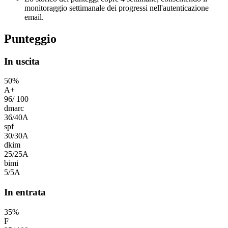
monitoraggio settimanale dei progressi nell'autenticazione
email.
Punteggio
In uscita
50
%
A+
96
/
100
dmarc
36
/
40
A
spf
30
/
30
A
dkim
25
/
25
A
bimi
5
/
5
A
In entrata
35
%
F