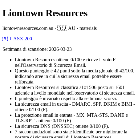
Liontown Resources
liontownresources.com.au
·
🇦🇺
AU
·
materials
🇦🇺 ASX 200
Settimana di scansione
:
2026-03-23
Liontown Resources ottiene 0/100 e riceve il voto F
nell'Osservatorio di Sicurezza Email.
Questo punteggio è 42 punti sotto la media globale di 42/100,
indicando aree in cui la sicurezza email potrebbe essere
rafforzata.
Liontown Resources si classifica al #1506 posto su 1601
aziende a livello mondiale nell'osservatorio di sicurezza email.
Il punteggio è invariato rispetto alla settimana scorsa.
La sicurezza email in uscita - DMARC, SPF, DKIM e BIMI -
ottiene 0/100 (F).
La protezione email in entrata - MX, MTA-STS, DANE e
TLS-RPT - ottiene 0/100 (F).
La sicurezza DNS (DNSSEC) ottiene 0/100 (F).
7 raccomandazioni sono state identificate per migliorare la
postura di sicurezza email di Liontown Resources.