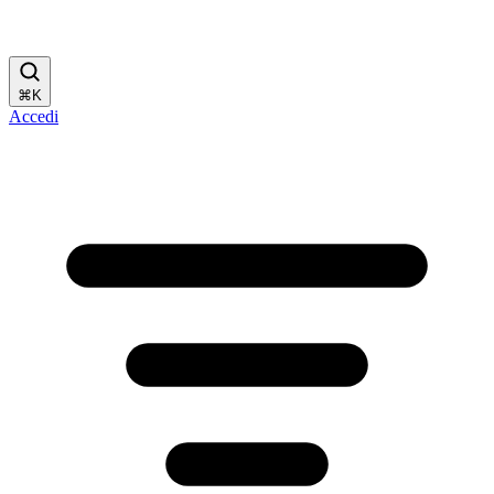
⌘
K
Accedi