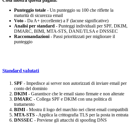
Cosa mostra questa pagina:
Punteggio totale
- Un punteggio su 100 che riflette la
maturità di sicurezza email
Voto
- Da A+ (eccellente) a F (lacune significative)
Analisi per standard
- Punteggi individuali per SPF, DKIM,
DMARC, BIMI, MTA-STS, DANE/TLSA e DNSSEC
Raccomandazioni
- Passi prioritizzati per migliorare il
punteggio
Standard valutati
SPF
- Impedisce ai server non autorizzati di inviare email per
conto del dominio
DKIM
- Garantisce che le email siano firmate e non alterate
DMARC
- Collega SPF e DKIM con una politica di
trattamento
BIMI
- Mostra il logo del marchio nei client email compatibili
MTA-STS
- Applica la crittografia TLS per la posta in entrata
DNSSEC
- Previene gli attacchi di spoofing DNS