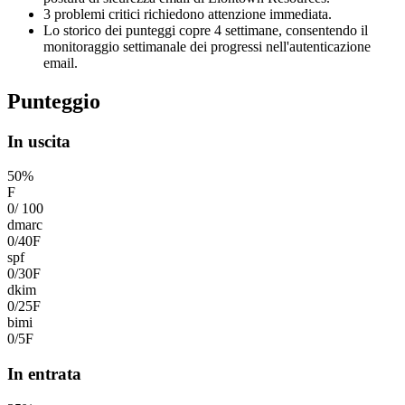
3 problemi critici richiedono attenzione immediata.
Lo storico dei punteggi copre 4 settimane, consentendo il
monitoraggio settimanale dei progressi nell'autenticazione
email.
Punteggio
In uscita
50
%
F
0
/
100
dmarc
0
/
40
F
spf
0
/
30
F
dkim
0
/
25
F
bimi
0
/
5
F
In entrata