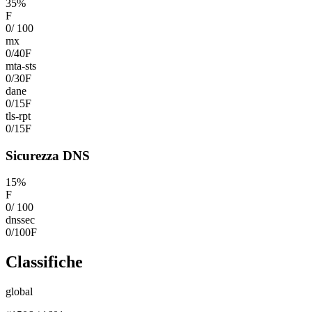
35
%
F
0
/
100
mx
0
/
40
F
mta-sts
0
/
30
F
dane
0
/
15
F
tls-rpt
0
/
15
F
Sicurezza DNS
15
%
F
0
/
100
dnssec
0
/
100
F
Classifiche
global