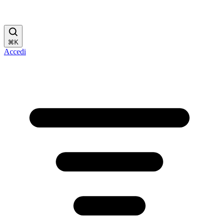
⌘
K
Accedi