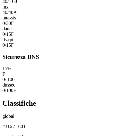
40
/
100
mx
40
/
40
A
mta-sts
0
/
30
F
dane
0
/
15
F
tls-rpt
0
/
15
F
Sicurezza DNS
15
%
F
0
/
100
dnssec
0
/
100
F
Classifiche
global
#
316
/
1601