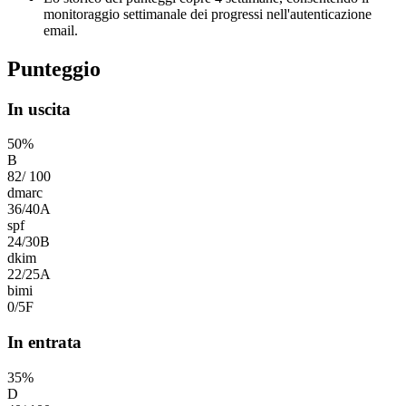
monitoraggio settimanale dei progressi nell'autenticazione
email.
Punteggio
In uscita
50
%
B
82
/
100
dmarc
36
/
40
A
spf
24
/
30
B
dkim
22
/
25
A
bimi
0
/
5
F
In entrata
35
%
D