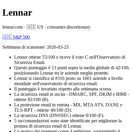
Lennar
lennar.com
·
🇺🇸
US
·
consumer-discretionary
🇺🇸 S&P 500
Settimana di scansione
:
2026-03-23
Lennar ottiene 55/100 e riceve il voto C nell'Osservatorio di
Sicurezza Email.
Questo punteggio è 13 punti sopra la media globale di 42/100,
posizionando Lennar tra le aziende meglio protette.
Lennar si classifica al #316 posto su 1601 aziende a livello
mondiale nell'osservatorio di sicurezza email.
Il punteggio è invariato rispetto alla settimana scorsa.
La sicurezza email in uscita - DMARC, SPF, DKIM e BIMI -
ottiene 82/100 (B).
La protezione email in entrata - MX, MTA-STS, DANE e
TLS-RPT - ottiene 40/100 (D).
La sicurezza DNS (DNSSEC) ottiene 0/100 (F).
5 raccomandazioni sono state identificate per migliorare la
postura di sicurezza email di Lennar.
Lo storico dei punteggi copre 4 settimane, consentendo il