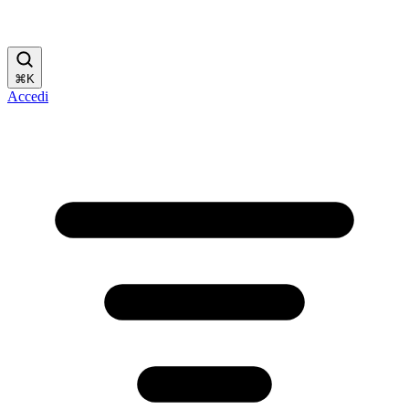
⌘
K
Accedi