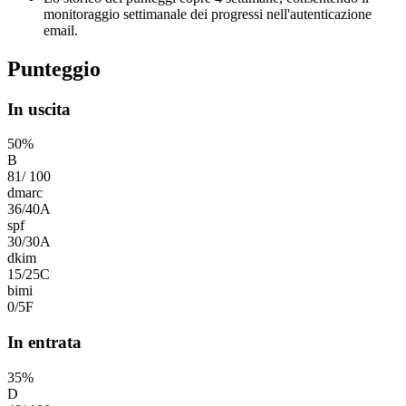
monitoraggio settimanale dei progressi nell'autenticazione
email.
Punteggio
In uscita
50
%
B
81
/
100
dmarc
36
/
40
A
spf
30
/
30
A
dkim
15
/
25
C
bimi
0
/
5
F
In entrata
35
%
D