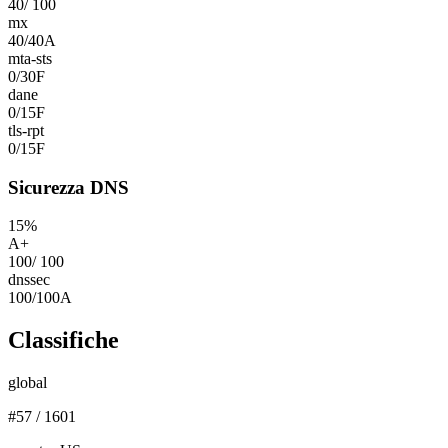
40
/
100
mx
40
/
40
A
mta-sts
0
/
30
F
dane
0
/
15
F
tls-rpt
0
/
15
F
Sicurezza DNS
15
%
A+
100
/
100
dnssec
100
/
100
A
Classifiche
global
#
57
/
1601