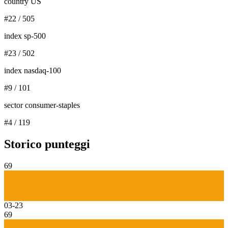
country US
#
22
/
505
index sp-500
#
23
/
502
index nasdaq-100
#
9
/
101
sector consumer-staples
#
4
/
119
Storico punteggi
69
03-23
69