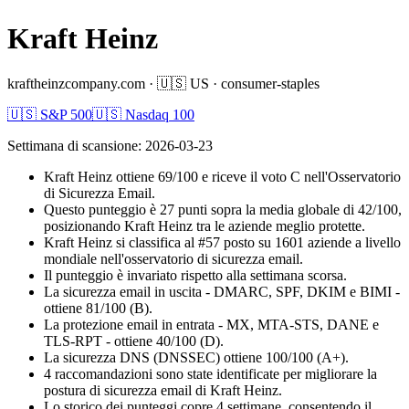
Kraft Heinz
kraftheinzcompany.com
·
🇺🇸
US
·
consumer-staples
🇺🇸 S&P 500
🇺🇸 Nasdaq 100
Settimana di scansione
:
2026-03-23
Kraft Heinz ottiene 69/100 e riceve il voto C nell'Osservatorio
di Sicurezza Email.
Questo punteggio è 27 punti sopra la media globale di 42/100,
posizionando Kraft Heinz tra le aziende meglio protette.
Kraft Heinz si classifica al #57 posto su 1601 aziende a livello
mondiale nell'osservatorio di sicurezza email.
Il punteggio è invariato rispetto alla settimana scorsa.
La sicurezza email in uscita - DMARC, SPF, DKIM e BIMI -
ottiene 81/100 (B).
La protezione email in entrata - MX, MTA-STS, DANE e
TLS-RPT - ottiene 40/100 (D).
La sicurezza DNS (DNSSEC) ottiene 100/100 (A+).
4 raccomandazioni sono state identificate per migliorare la
postura di sicurezza email di Kraft Heinz.
Lo storico dei punteggi copre 4 settimane, consentendo il