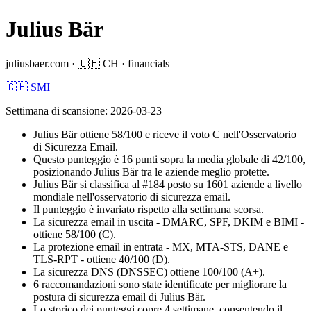
Julius Bär
juliusbaer.com
·
🇨🇭
CH
·
financials
🇨🇭 SMI
Settimana di scansione
:
2026-03-23
Julius Bär ottiene 58/100 e riceve il voto C nell'Osservatorio
di Sicurezza Email.
Questo punteggio è 16 punti sopra la media globale di 42/100,
posizionando Julius Bär tra le aziende meglio protette.
Julius Bär si classifica al #184 posto su 1601 aziende a livello
mondiale nell'osservatorio di sicurezza email.
Il punteggio è invariato rispetto alla settimana scorsa.
La sicurezza email in uscita - DMARC, SPF, DKIM e BIMI -
ottiene 58/100 (C).
La protezione email in entrata - MX, MTA-STS, DANE e
TLS-RPT - ottiene 40/100 (D).
La sicurezza DNS (DNSSEC) ottiene 100/100 (A+).
6 raccomandazioni sono state identificate per migliorare la
postura di sicurezza email di Julius Bär.
Lo storico dei punteggi copre 4 settimane, consentendo il