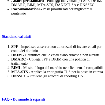
Analisi per standard
- Punteggi individuali per SPF, DKIM,
DMARC, BIMI, MTA-STS, DANE/TLSA e DNSSEC
Raccomandazioni
- Passi prioritizzati per migliorare il
punteggio
Standard valutati
SPF
- Impedisce ai server non autorizzati di inviare email per
conto del dominio
DKIM
- Garantisce che le email siano firmate e non alterate
DMARC
- Collega SPF e DKIM con una politica di
trattamento
BIMI
- Mostra il logo del marchio nei client email compatibili
MTA-STS
- Applica la crittografia TLS per la posta in entrata
DNSSEC
- Previene gli attacchi di spoofing DNS
FAQ - Domande frequenti