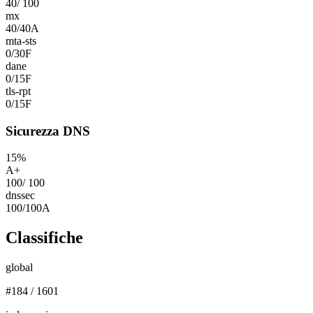
40
/
100
mx
40
/
40
A
mta-sts
0
/
30
F
dane
0
/
15
F
tls-rpt
0
/
15
F
Sicurezza DNS
15
%
A+
100
/
100
dnssec
100
/
100
A
Classifiche
global
#
184
/
1601