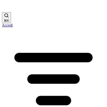
⌘
K
Accedi