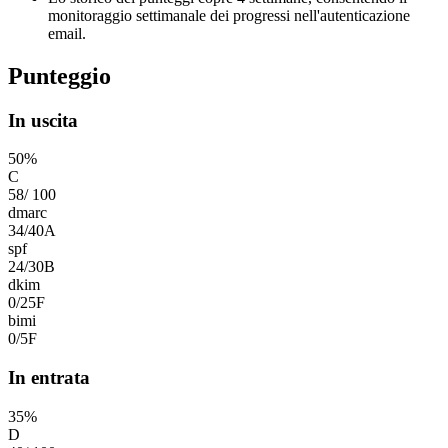
monitoraggio settimanale dei progressi nell'autenticazione
email.
Punteggio
In uscita
50
%
C
58
/
100
dmarc
34
/
40
A
spf
24
/
30
B
dkim
0
/
25
F
bimi
0
/
5
F
In entrata
35
%
D