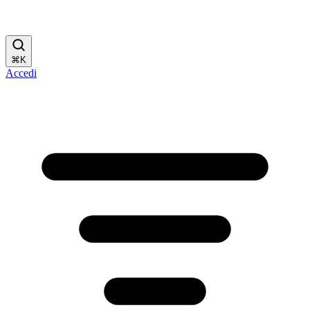
⌘
K
Accedi