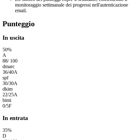
monitoraggio settimanale dei progressi nell'autenticazione
email.
Punteggio
In uscita
50
%
A
88
/
100
dmarc
36
/
40
A
spf
30
/
30
A
dkim
22
/
25
A
bimi
0
/
5
F
In entrata
35
%
D