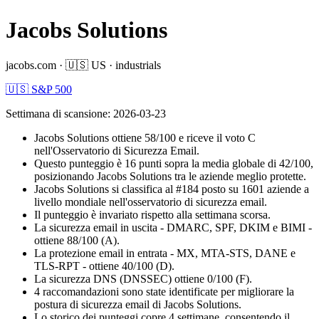
Jacobs Solutions
jacobs.com
·
🇺🇸
US
·
industrials
🇺🇸 S&P 500
Settimana di scansione
:
2026-03-23
Jacobs Solutions ottiene 58/100 e riceve il voto C
nell'Osservatorio di Sicurezza Email.
Questo punteggio è 16 punti sopra la media globale di 42/100,
posizionando Jacobs Solutions tra le aziende meglio protette.
Jacobs Solutions si classifica al #184 posto su 1601 aziende a
livello mondiale nell'osservatorio di sicurezza email.
Il punteggio è invariato rispetto alla settimana scorsa.
La sicurezza email in uscita - DMARC, SPF, DKIM e BIMI -
ottiene 88/100 (A).
La protezione email in entrata - MX, MTA-STS, DANE e
TLS-RPT - ottiene 40/100 (D).
La sicurezza DNS (DNSSEC) ottiene 0/100 (F).
4 raccomandazioni sono state identificate per migliorare la
postura di sicurezza email di Jacobs Solutions.
Lo storico dei punteggi copre 4 settimane, consentendo il