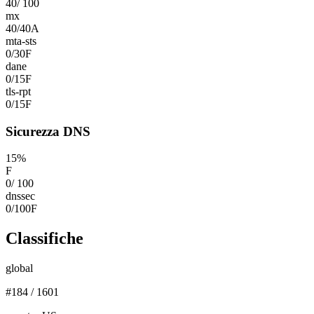
40
/
100
mx
40
/
40
A
mta-sts
0
/
30
F
dane
0
/
15
F
tls-rpt
0
/
15
F
Sicurezza DNS
15
%
F
0
/
100
dnssec
0
/
100
F
Classifiche
global
#
184
/
1601