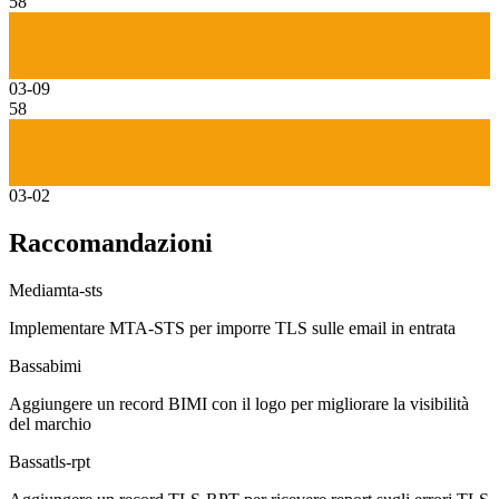
58
03-09
58
03-02
Raccomandazioni
Media
mta-sts
Implementare MTA-STS per imporre TLS sulle email in entrata
Bassa
bimi
Aggiungere un record BIMI con il logo per migliorare la visibilità
del marchio
Bassa
tls-rpt