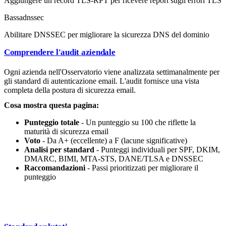
Aggiungere un record TLS-RPT per ricevere report sugli errori TLS
Bassa
dnssec
Abilitare DNSSEC per migliorare la sicurezza DNS del dominio
Comprendere l'audit aziendale
Ogni azienda nell'Osservatorio viene analizzata settimanalmente per
gli standard di autenticazione email. L'audit fornisce una vista
completa della postura di sicurezza email.
Cosa mostra questa pagina:
Punteggio totale
- Un punteggio su 100 che riflette la
maturità di sicurezza email
Voto
- Da A+ (eccellente) a F (lacune significative)
Analisi per standard
- Punteggi individuali per SPF, DKIM,
DMARC, BIMI, MTA-STS, DANE/TLSA e DNSSEC
Raccomandazioni
- Passi prioritizzati per migliorare il
punteggio