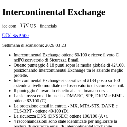
Intercontinental Exchange
ice.com
·
🇺🇸
US
·
financials
🇺🇸 S&P 500
Settimana di scansione
:
2026-03-23
Intercontinental Exchange ottiene 60/100 e riceve il voto C
nell'Osservatorio di Sicurezza Email.
Questo punteggio è 18 punti sopra la media globale di 42/100,
posizionando Intercontinental Exchange tra le aziende meglio
protette.
Intercontinental Exchange si classifica al #134 posto su 1601
aziende a livello mondiale nell'osservatorio di sicurezza email.
Il punteggio è invariato rispetto alla settimana scorsa.
La sicurezza email in uscita - DMARC, SPF, DKIM e BIMI -
ottiene 62/100 (C).
La protezione email in entrata - MX, MTA-STS, DANE e
TLS-RPT - ottiene 40/100 (D).
La sicurezza DNS (DNSSEC) ottiene 100/100 (A+).
4 raccomandazioni sono state identificate per migliorare la
postura di sicurezza email di Intercontinental Exchange.