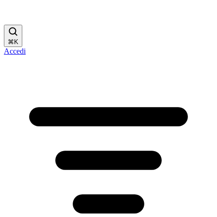
⌘
K
Accedi