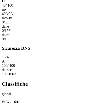
D
40
/
100
mx
40
/
40
A
mta-sts
0
/
30
F
dane
0
/
15
F
tls-rpt
0
/
15
F
Sicurezza DNS
15
%
A+
100
/
100
dnssec
100
/
100
A
Classifiche
global
#
134
/
1601