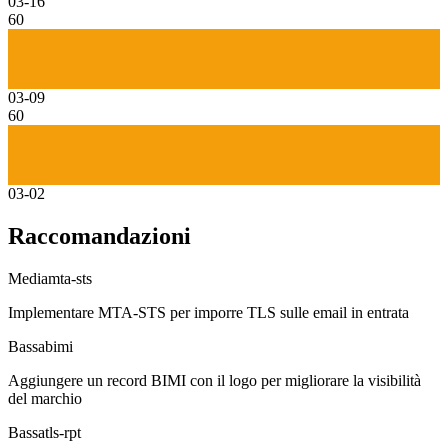
03-16
60
03-09
60
03-02
Raccomandazioni
Media
mta-sts
Implementare MTA-STS per imporre TLS sulle email in entrata
Bassa
bimi
Aggiungere un record BIMI con il logo per migliorare la visibilità
del marchio
Bassa
tls-rpt