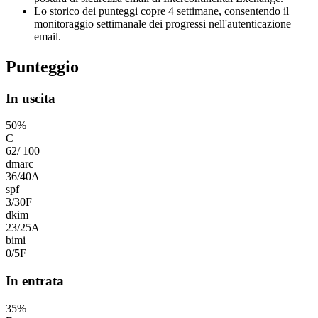
Lo storico dei punteggi copre 4 settimane, consentendo il
monitoraggio settimanale dei progressi nell'autenticazione
email.
Punteggio
In uscita
50
%
C
62
/
100
dmarc
36
/
40
A
spf
3
/
30
F
dkim
23
/
25
A
bimi
0
/
5
F
In entrata
35
%