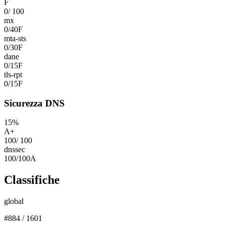
F
0
/
100
mx
0
/
40
F
mta-sts
0
/
30
F
dane
0
/
15
F
tls-rpt
0
/
15
F
Sicurezza DNS
15
%
A+
100
/
100
dnssec
100
/
100
A
Classifiche
global
#
884
/
1601