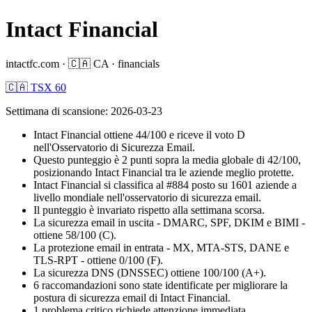
Intact Financial
intactfc.com
·
🇨🇦
CA
·
financials
🇨🇦 TSX 60
Settimana di scansione
:
2026-03-23
Intact Financial ottiene 44/100 e riceve il voto D
nell'Osservatorio di Sicurezza Email.
Questo punteggio è 2 punti sopra la media globale di 42/100,
posizionando Intact Financial tra le aziende meglio protette.
Intact Financial si classifica al #884 posto su 1601 aziende a
livello mondiale nell'osservatorio di sicurezza email.
Il punteggio è invariato rispetto alla settimana scorsa.
La sicurezza email in uscita - DMARC, SPF, DKIM e BIMI -
ottiene 58/100 (C).
La protezione email in entrata - MX, MTA-STS, DANE e
TLS-RPT - ottiene 0/100 (F).
La sicurezza DNS (DNSSEC) ottiene 100/100 (A+).
6 raccomandazioni sono state identificate per migliorare la
postura di sicurezza email di Intact Financial.
1 problema critico richiede attenzione immediata.