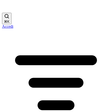
⌘
K
Accedi