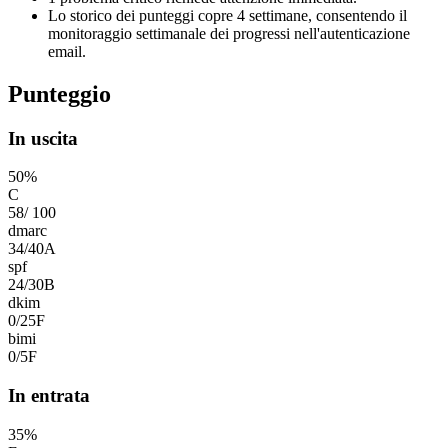
Lo storico dei punteggi copre 4 settimane, consentendo il
monitoraggio settimanale dei progressi nell'autenticazione
email.
Punteggio
In uscita
50
%
C
58
/
100
dmarc
34
/
40
A
spf
24
/
30
B
dkim
0
/
25
F
bimi
0
/
5
F
In entrata
35
%