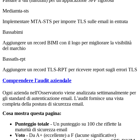
Passare a -all (hardfail) per un'applicazione SPF rigorosa
Media
mta-sts
Implementare MTA-STS per imporre TLS sulle email in entrata
Bassa
bimi
Aggiungere un record BIMI con il logo per migliorare la visibilità
del marchio
Bassa
tls-rpt
Aggiungere un record TLS-RPT per ricevere report sugli errori TLS
Comprendere l'audit aziendale
Ogni azienda nell'Osservatorio viene analizzata settimanalmente per
gli standard di autenticazione email. L'audit fornisce una vista
completa della postura di sicurezza email.
Cosa mostra questa pagina:
Punteggio totale
- Un punteggio su 100 che riflette la
maturità di sicurezza email
Voto
- Da A+ (eccellente) a F (lacune significative)