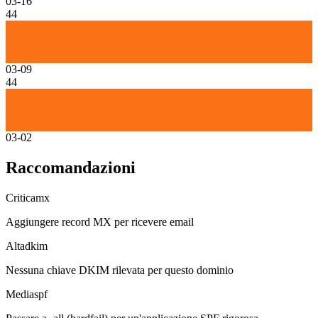
03-16
44
03-09
44
03-02
Raccomandazioni
Critica
mx
Aggiungere record MX per ricevere email
Alta
dkim
Nessuna chiave DKIM rilevata per questo dominio
Media
spf