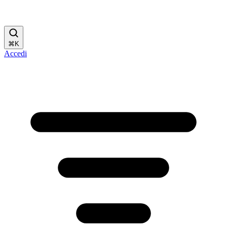
⌘
K
Accedi