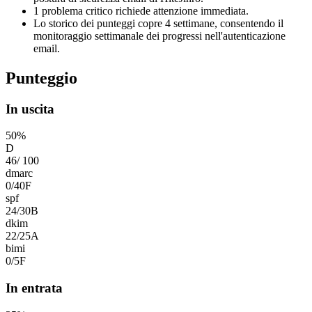
1 problema critico richiede attenzione immediata.
Lo storico dei punteggi copre 4 settimane, consentendo il
monitoraggio settimanale dei progressi nell'autenticazione
email.
Punteggio
In uscita
50
%
D
46
/
100
dmarc
0
/
40
F
spf
24
/
30
B
dkim
22
/
25
A
bimi
0
/
5
F
In entrata