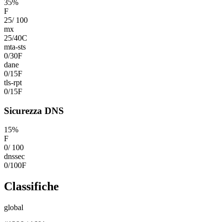
35
%
F
25
/
100
mx
25
/
40
C
mta-sts
0
/
30
F
dane
0
/
15
F
tls-rpt
0
/
15
F
Sicurezza DNS
15
%
F
0
/
100
dnssec
0
/
100
F
Classifiche
global