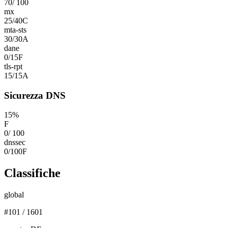
70
/
100
mx
25
/
40
C
mta-sts
30
/
30
A
dane
0
/
15
F
tls-rpt
15
/
15
A
Sicurezza DNS
15
%
F
0
/
100
dnssec
0
/
100
F
Classifiche
global
#
101
/
1601