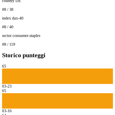
country DE
#
8
/
38
index dax-40
#
8
/
40
sector consumer-staples
#
8
/
119
Storico punteggi
65
03-23
65
03-16