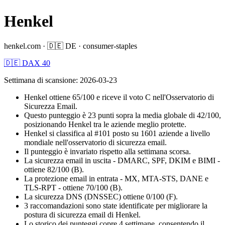
Henkel
henkel.com
·
🇩🇪
DE
·
consumer-staples
🇩🇪 DAX 40
Settimana di scansione
:
2026-03-23
Henkel ottiene 65/100 e riceve il voto C nell'Osservatorio di
Sicurezza Email.
Questo punteggio è 23 punti sopra la media globale di 42/100,
posizionando Henkel tra le aziende meglio protette.
Henkel si classifica al #101 posto su 1601 aziende a livello
mondiale nell'osservatorio di sicurezza email.
Il punteggio è invariato rispetto alla settimana scorsa.
La sicurezza email in uscita - DMARC, SPF, DKIM e BIMI -
ottiene 82/100 (B).
La protezione email in entrata - MX, MTA-STS, DANE e
TLS-RPT - ottiene 70/100 (B).
La sicurezza DNS (DNSSEC) ottiene 0/100 (F).
3 raccomandazioni sono state identificate per migliorare la
postura di sicurezza email di Henkel.
Lo storico dei punteggi copre 4 settimane, consentendo il