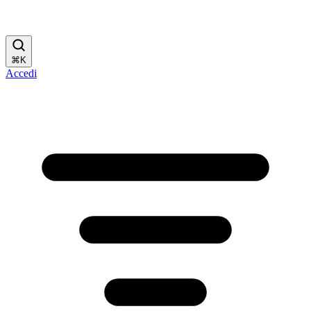
⌘
K
Accedi