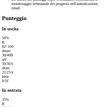
monitoraggio settimanale dei progressi nell'autenticazione
email.
Punteggio
In uscita
50
%
B
82
/
100
dmarc
30
/
40
B
spf
30
/
30
A
dkim
22
/
25
A
bimi
0
/
5
F
In entrata
35
%
B