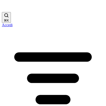
⌘
K
Accedi