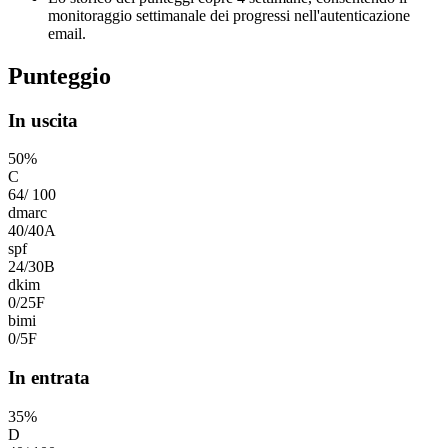
monitoraggio settimanale dei progressi nell'autenticazione
email.
Punteggio
In uscita
50
%
C
64
/
100
dmarc
40
/
40
A
spf
24
/
30
B
dkim
0
/
25
F
bimi
0
/
5
F
In entrata
35
%
D