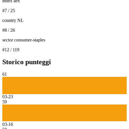
index aex
#
7
/
25
country NL
#
8
/
26
sector consumer-staples
#
12
/
119
Storico punteggi
61
03-23
59
03-16