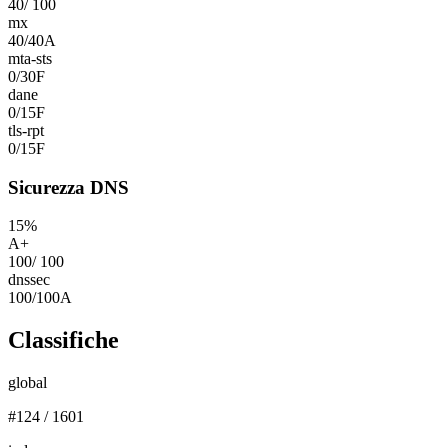
40
/
100
mx
40
/
40
A
mta-sts
0
/
30
F
dane
0
/
15
F
tls-rpt
0
/
15
F
Sicurezza DNS
15
%
A+
100
/
100
dnssec
100
/
100
A
Classifiche
global
#
124
/
1601