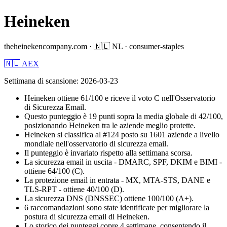
Heineken
theheinekencompany.com
·
🇳🇱
NL
·
consumer-staples
🇳🇱 AEX
Settimana di scansione
:
2026-03-23
Heineken ottiene 61/100 e riceve il voto C nell'Osservatorio
di Sicurezza Email.
Questo punteggio è 19 punti sopra la media globale di 42/100,
posizionando Heineken tra le aziende meglio protette.
Heineken si classifica al #124 posto su 1601 aziende a livello
mondiale nell'osservatorio di sicurezza email.
Il punteggio è invariato rispetto alla settimana scorsa.
La sicurezza email in uscita - DMARC, SPF, DKIM e BIMI -
ottiene 64/100 (C).
La protezione email in entrata - MX, MTA-STS, DANE e
TLS-RPT - ottiene 40/100 (D).
La sicurezza DNS (DNSSEC) ottiene 100/100 (A+).
6 raccomandazioni sono state identificate per migliorare la
postura di sicurezza email di Heineken.
Lo storico dei punteggi copre 4 settimane, consentendo il