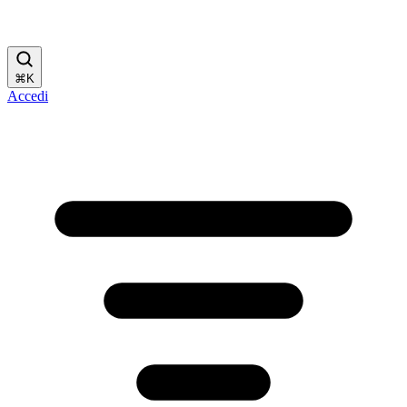
⌘
K
Accedi