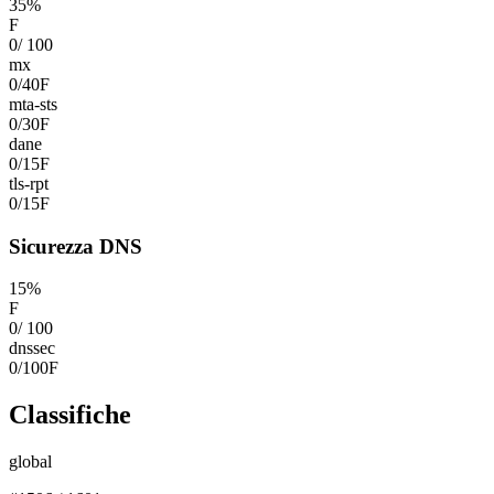
35
%
F
0
/
100
mx
0
/
40
F
mta-sts
0
/
30
F
dane
0
/
15
F
tls-rpt
0
/
15
F
Sicurezza DNS
15
%
F
0
/
100
dnssec
0
/
100
F
Classifiche
global