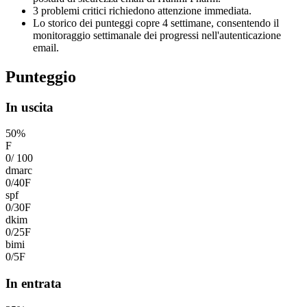
3 problemi critici richiedono attenzione immediata.
Lo storico dei punteggi copre 4 settimane, consentendo il
monitoraggio settimanale dei progressi nell'autenticazione
email.
Punteggio
In uscita
50
%
F
0
/
100
dmarc
0
/
40
F
spf
0
/
30
F
dkim
0
/
25
F
bimi
0
/
5
F
In entrata