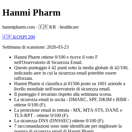
Hanmi Pharm
hanmipharm.com
·
🇰🇷
KR
·
healthcare
🇰🇷 KOSPI 200
Settimana di scansione
:
2026-03-23
Hanmi Pharm ottiene 0/100 e riceve il voto F
nell'Osservatorio di Sicurezza Email.
Questo punteggio è 42 punti sotto la media globale di 42/100,
indicando aree in cui la sicurezza email potrebbe essere
rafforzata.
Hanmi Pharm si classifica al #1506 posto su 1601 aziende a
livello mondiale nell'osservatorio di sicurezza email.
Il punteggio è invariato rispetto alla settimana scorsa.
La sicurezza email in uscita - DMARC, SPF, DKIM e BIMI -
ottiene 0/100 (F).
La protezione email in entrata - MX, MTA-STS, DANE e
TLS-RPT - ottiene 0/100 (F).
La sicurezza DNS (DNSSEC) ottiene 0/100 (F).
7 raccomandazioni sono state identificate per migliorare la
postura di sicurezza email di Hanmi Pharm.