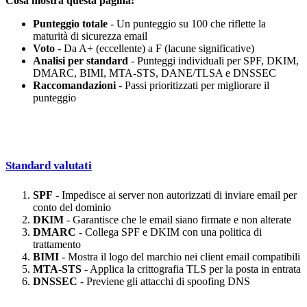
Cosa mostra questa pagina:
Punteggio totale
- Un punteggio su 100 che riflette la
maturità di sicurezza email
Voto
- Da A+ (eccellente) a F (lacune significative)
Analisi per standard
- Punteggi individuali per SPF, DKIM,
DMARC, BIMI, MTA-STS, DANE/TLSA e DNSSEC
Raccomandazioni
- Passi prioritizzati per migliorare il
punteggio
Standard valutati
SPF
- Impedisce ai server non autorizzati di inviare email per
conto del dominio
DKIM
- Garantisce che le email siano firmate e non alterate
DMARC
- Collega SPF e DKIM con una politica di
trattamento
BIMI
- Mostra il logo del marchio nei client email compatibili
MTA-STS
- Applica la crittografia TLS per la posta in entrata
DNSSEC
- Previene gli attacchi di spoofing DNS