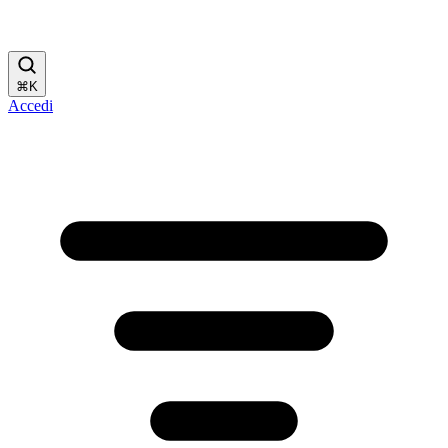
⌘
K
Accedi