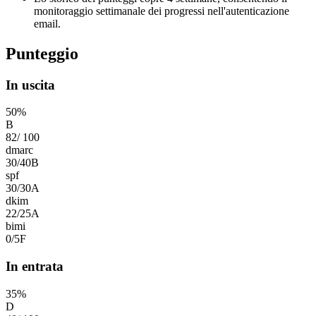
monitoraggio settimanale dei progressi nell'autenticazione
email.
Punteggio
In uscita
50
%
B
82
/
100
dmarc
30
/
40
B
spf
30
/
30
A
dkim
22
/
25
A
bimi
0
/
5
F
In entrata
35
%
D