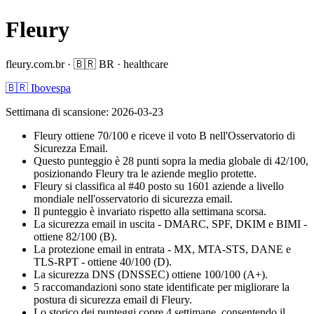
Fleury
fleury.com.br
·
🇧🇷
BR
·
healthcare
🇧🇷 Ibovespa
Settimana di scansione
:
2026-03-23
Fleury ottiene 70/100 e riceve il voto B nell'Osservatorio di
Sicurezza Email.
Questo punteggio è 28 punti sopra la media globale di 42/100,
posizionando Fleury tra le aziende meglio protette.
Fleury si classifica al #40 posto su 1601 aziende a livello
mondiale nell'osservatorio di sicurezza email.
Il punteggio è invariato rispetto alla settimana scorsa.
La sicurezza email in uscita - DMARC, SPF, DKIM e BIMI -
ottiene 82/100 (B).
La protezione email in entrata - MX, MTA-STS, DANE e
TLS-RPT - ottiene 40/100 (D).
La sicurezza DNS (DNSSEC) ottiene 100/100 (A+).
5 raccomandazioni sono state identificate per migliorare la
postura di sicurezza email di Fleury.
Lo storico dei punteggi copre 4 settimane, consentendo il