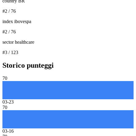
country BR
#
2
/
76
index ibovespa
#
2
/
76
sector healthcare
#
3
/
123
Storico punteggi
70
03-23
70
03-16