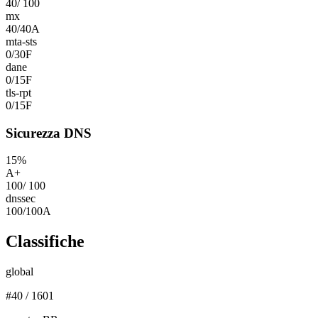
40
/
100
mx
40
/
40
A
mta-sts
0
/
30
F
dane
0
/
15
F
tls-rpt
0
/
15
F
Sicurezza DNS
15
%
A+
100
/
100
dnssec
100
/
100
A
Classifiche
global
#
40
/
1601