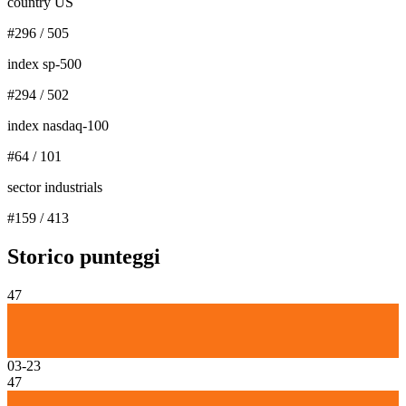
country US
#
296
/
505
index sp-500
#
294
/
502
index nasdaq-100
#
64
/
101
sector industrials
#
159
/
413
Storico punteggi
47
03-23
47