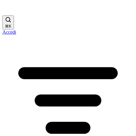
⌘
K
Accedi