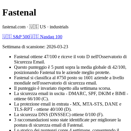
Fastenal
fastenal.com
·
🇺🇸
US
·
industrials
🇺🇸 S&P 500
🇺🇸 Nasdaq 100
Settimana di scansione
:
2026-03-23
Fastenal ottiene 47/100 e riceve il voto D nell'Osservatorio di
Sicurezza Email.
Questo punteggio è 5 punti sopra la media globale di 42/100,
posizionando Fastenal tra le aziende meglio protette.
Fastenal si classifica al #750 posto su 1601 aziende a livello
mondiale nell'osservatorio di sicurezza email.
Il punteggio è invariato rispetto alla settimana scorsa.
La sicurezza email in uscita - DMARC, SPF, DKIM e BIMI -
ottiene 66/100 (C).
La protezione email in entrata - MX, MTA-STS, DANE e
TLS-RPT - ottiene 40/100 (D).
La sicurezza DNS (DNSSEC) ottiene 0/100 (F).
3 raccomandazioni sono state identificate per migliorare la
postura di sicurezza email di Fastenal.
Lo storico dei punteggi copre 4 settimane, consentendo il