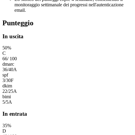
monitoraggio settimanale dei progressi nell'autenticazione
email.
Punteggio
In uscita
50
%
C
66
/
100
dmarc
36
/
40
A
spf
3
/
30
F
dkim
22
/
25
A
bimi
5
/
5
A
In entrata
35
%
D