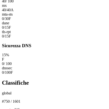
40
/
100
mx
40
/
40
A
mta-sts
0
/
30
F
dane
0
/
15
F
tls-rpt
0
/
15
F
Sicurezza DNS
15
%
F
0
/
100
dnssec
0
/
100
F
Classifiche
global
#
750
/
1601