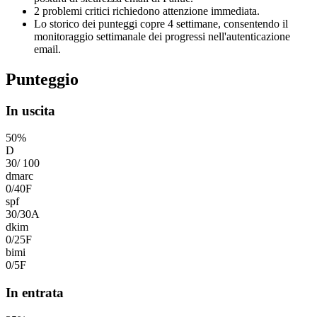
2 problemi critici richiedono attenzione immediata.
Lo storico dei punteggi copre 4 settimane, consentendo il
monitoraggio settimanale dei progressi nell'autenticazione
email.
Punteggio
In uscita
50
%
D
30
/
100
dmarc
0
/
40
F
spf
30
/
30
A
dkim
0
/
25
F
bimi
0
/
5
F
In entrata