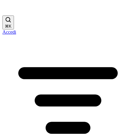
⌘
K
Accedi