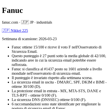
Fanuc
fanuc.com
·
🇯🇵
JP
·
industrials
🇯🇵 Nikkei 225
Settimana di scansione
:
2026-03-23
Fanuc ottiene 15/100 e riceve il voto F nell'Osservatorio di
Sicurezza Email.
Questo punteggio è 27 punti sotto la media globale di 42/100,
indicando aree in cui la sicurezza email potrebbe essere
rafforzata.
Fanuc si classifica al #1437 posto su 1601 aziende a livello
mondiale nell'osservatorio di sicurezza email.
Il punteggio è invariato rispetto alla settimana scorsa.
La sicurezza email in uscita - DMARC, SPF, DKIM e BIMI -
ottiene 30/100 (D).
La protezione email in entrata - MX, MTA-STS, DANE e
TLS-RPT - ottiene 0/100 (F).
La sicurezza DNS (DNSSEC) ottiene 0/100 (F).
6 raccomandazioni sono state identificate per migliorare la
postura di sicurezza email di Fanuc.