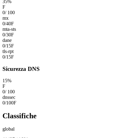
35
%
F
0
/
100
mx
0
/
40
F
mta-sts
0
/
30
F
dane
0
/
15
F
tls-rpt
0
/
15
F
Sicurezza DNS
15
%
F
0
/
100
dnssec
0
/
100
F
Classifiche
global