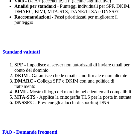
Voto
- Da A+ (eccellente) a F (lacune significative)
Analisi per standard
- Punteggi individuali per SPF, DKIM,
DMARC, BIMI, MTA-STS, DANE/TLSA e DNSSEC
Raccomandazioni
- Passi prioritizzati per migliorare il
punteggio
Standard valutati
SPF
- Impedisce ai server non autorizzati di inviare email per
conto del dominio
DKIM
- Garantisce che le email siano firmate e non alterate
DMARC
- Collega SPF e DKIM con una politica di
trattamento
BIMI
- Mostra il logo del marchio nei client email compatibili
MTA-STS
- Applica la crittografia TLS per la posta in entrata
DNSSEC
- Previene gli attacchi di spoofing DNS
FAQ - Domande frequenti