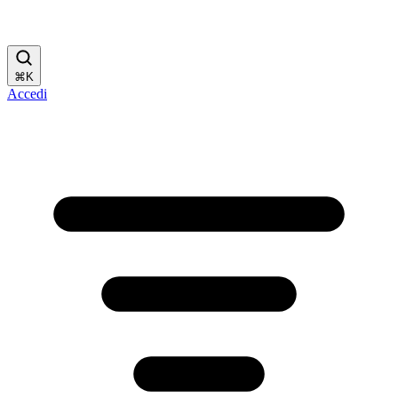
⌘
K
Accedi