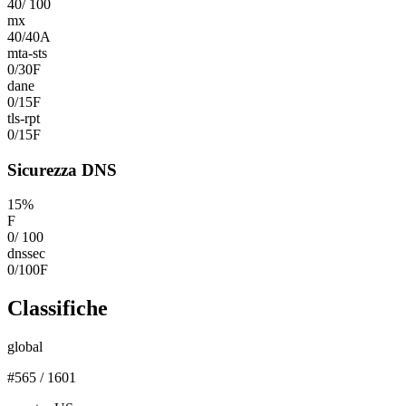
40
/
100
mx
40
/
40
A
mta-sts
0
/
30
F
dane
0
/
15
F
tls-rpt
0
/
15
F
Sicurezza DNS
15
%
F
0
/
100
dnssec
0
/
100
F
Classifiche
global
#
565
/
1601