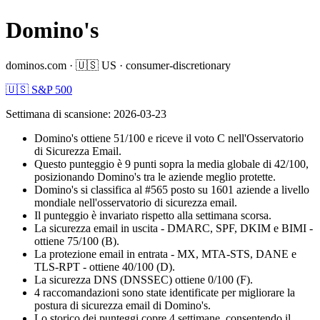
Domino's
dominos.com
·
🇺🇸
US
·
consumer-discretionary
🇺🇸 S&P 500
Settimana di scansione
:
2026-03-23
Domino's ottiene 51/100 e riceve il voto C nell'Osservatorio
di Sicurezza Email.
Questo punteggio è 9 punti sopra la media globale di 42/100,
posizionando Domino's tra le aziende meglio protette.
Domino's si classifica al #565 posto su 1601 aziende a livello
mondiale nell'osservatorio di sicurezza email.
Il punteggio è invariato rispetto alla settimana scorsa.
La sicurezza email in uscita - DMARC, SPF, DKIM e BIMI -
ottiene 75/100 (B).
La protezione email in entrata - MX, MTA-STS, DANE e
TLS-RPT - ottiene 40/100 (D).
La sicurezza DNS (DNSSEC) ottiene 0/100 (F).
4 raccomandazioni sono state identificate per migliorare la
postura di sicurezza email di Domino's.
Lo storico dei punteggi copre 4 settimane, consentendo il