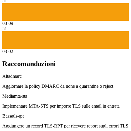
51
03-09
51
03-02
Raccomandazioni
Alta
dmarc
Aggiornare la policy DMARC da none a quarantine o reject
Media
mta-sts
Implementare MTA-STS per imporre TLS sulle email in entrata
Bassa
tls-rpt
Aggiungere un record TLS-RPT per ricevere report sugli errori TLS