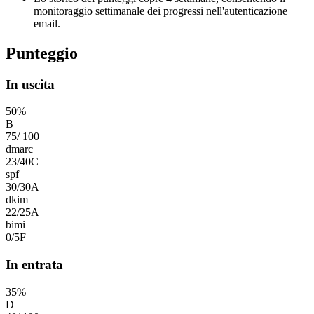
monitoraggio settimanale dei progressi nell'autenticazione
email.
Punteggio
In uscita
50
%
B
75
/
100
dmarc
23
/
40
C
spf
30
/
30
A
dkim
22
/
25
A
bimi
0
/
5
F
In entrata
35
%
D