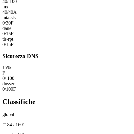
40
/
100
mx
40
/
40
A
mta-sts
0
/
30
F
dane
0
/
15
F
tls-rpt
0
/
15
F
Sicurezza DNS
15
%
F
0
/
100
dnssec
0
/
100
F
Classifiche
global
#
184
/
1601