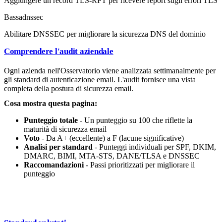
Aggiungere un record TLS-RPT per ricevere report sugli errori TLS
Bassa
dnssec
Abilitare DNSSEC per migliorare la sicurezza DNS del dominio
Comprendere l'audit aziendale
Ogni azienda nell'Osservatorio viene analizzata settimanalmente per
gli standard di autenticazione email. L'audit fornisce una vista
completa della postura di sicurezza email.
Cosa mostra questa pagina:
Punteggio totale
- Un punteggio su 100 che riflette la
maturità di sicurezza email
Voto
- Da A+ (eccellente) a F (lacune significative)
Analisi per standard
- Punteggi individuali per SPF, DKIM,
DMARC, BIMI, MTA-STS, DANE/TLSA e DNSSEC
Raccomandazioni
- Passi prioritizzati per migliorare il
punteggio