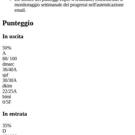
monitoraggio settimanale dei progressi nell'autenticazione
email.
Punteggio
In uscita
50
%
A
88
/
100
dmarc
36
/
40
A
spf
30
/
30
A
dkim
22
/
25
A
bimi
0
/
5
F
In entrata
35
%
D