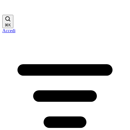
⌘
K
Accedi