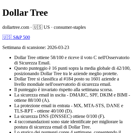
Dollar Tree
dollartree.com
·
🇺🇸
US
·
consumer-staples
🇺🇸 S&P 500
Settimana di scansione
:
2026-03-23
Dollar Tree ottiene 58/100 e riceve il voto C nell'Osservatorio
di Sicurezza Email.
Questo punteggio è 16 punti sopra la media globale di 42/100,
posizionando Dollar Tree tra le aziende meglio protette.
Dollar Tree si classifica al #184 posto su 1601 aziende a
livello mondiale nell'osservatorio di sicurezza email.
Il punteggio è invariato rispetto alla settimana scorsa.
La sicurezza email in uscita - DMARC, SPF, DKIM e BIMI -
ottiene 88/100 (A).
La protezione email in entrata - MX, MTA-STS, DANE e
TLS-RPT - ottiene 40/100 (D).
La sicurezza DNS (DNSSEC) ottiene 0/100 (F).
4 raccomandazioni sono state identificate per migliorare la
postura di sicurezza email di Dollar Tree.
Lo storico dei punteggi copre 4 settimane, consentendo il