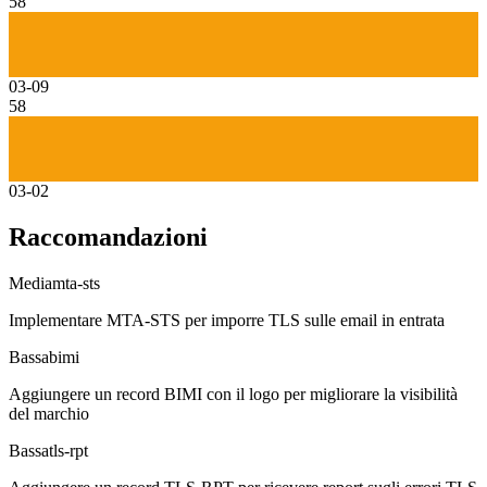
58
03-09
58
03-02
Raccomandazioni
Media
mta-sts
Implementare MTA-STS per imporre TLS sulle email in entrata
Bassa
bimi
Aggiungere un record BIMI con il logo per migliorare la visibilità
del marchio
Bassa
tls-rpt