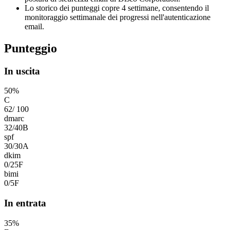
Lo storico dei punteggi copre 4 settimane, consentendo il
monitoraggio settimanale dei progressi nell'autenticazione
email.
Punteggio
In uscita
50
%
C
62
/
100
dmarc
32
/
40
B
spf
30
/
30
A
dkim
0
/
25
F
bimi
0
/
5
F
In entrata
35
%