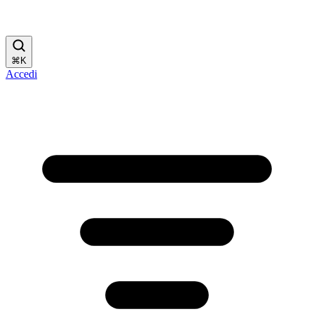
⌘
K
Accedi