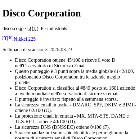
Disco Corporation
disco.co.jp
·
🇯🇵
JP
·
industrials
🇯🇵 Nikkei 225
Settimana di scansione
:
2026-03-23
Disco Corporation ottiene 45/100 e riceve il voto D
nell'Osservatorio di Sicurezza Email.
Questo punteggio è 3 punti sopra la media globale di 42/100,
posizionando Disco Corporation tra le aziende meglio
protette.
Disco Corporation si classifica al #849 posto su 1601 aziende
a livello mondiale nell'osservatorio di sicurezza email.
Il punteggio è invariato rispetto alla settimana scorsa.
La sicurezza email in uscita - DMARC, SPF, DKIM e BIMI -
ottiene 62/100 (C).
La protezione email in entrata - MX, MTA-STS, DANE e
TLS-RPT - ottiene 40/100 (D).
La sicurezza DNS (DNSSEC) ottiene 0/100 (F).
5 raccomandazioni sono state identificate per migliorare la
postura di sicurezza email di Disco Corporation.