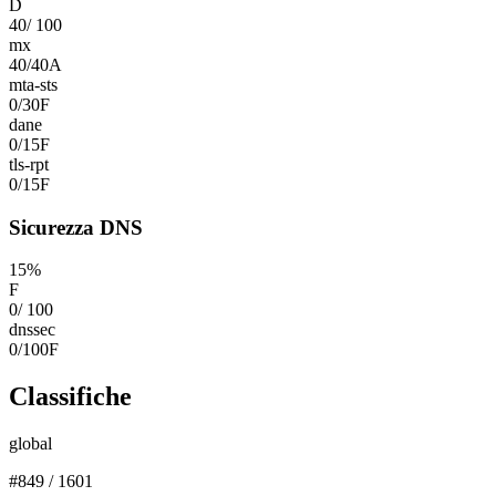
D
40
/
100
mx
40
/
40
A
mta-sts
0
/
30
F
dane
0
/
15
F
tls-rpt
0
/
15
F
Sicurezza DNS
15
%
F
0
/
100
dnssec
0
/
100
F
Classifiche
global
#
849
/
1601