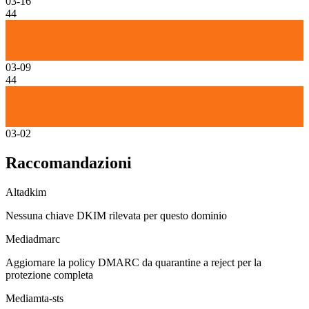
03-16
44
03-09
44
03-02
Raccomandazioni
Alta
dkim
Nessuna chiave DKIM rilevata per questo dominio
Media
dmarc
Aggiornare la policy DMARC da quarantine a reject per la
protezione completa
Media
mta-sts