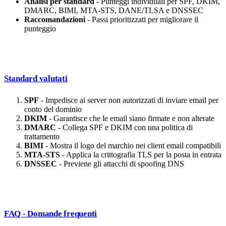
Analisi per standard
- Punteggi individuali per SPF, DKIM,
DMARC, BIMI, MTA-STS, DANE/TLSA e DNSSEC
Raccomandazioni
- Passi prioritizzati per migliorare il
punteggio
Standard valutati
SPF
- Impedisce ai server non autorizzati di inviare email per
conto del dominio
DKIM
- Garantisce che le email siano firmate e non alterate
DMARC
- Collega SPF e DKIM con una politica di
trattamento
BIMI
- Mostra il logo del marchio nei client email compatibili
MTA-STS
- Applica la crittografia TLS per la posta in entrata
DNSSEC
- Previene gli attacchi di spoofing DNS
FAQ - Domande frequenti