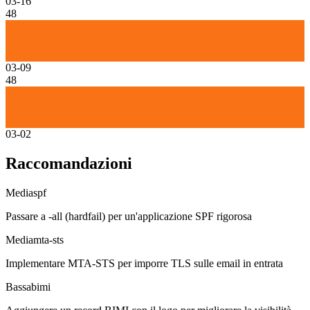
03-16
48
03-09
48
03-02
Raccomandazioni
Media
spf
Passare a -all (hardfail) per un'applicazione SPF rigorosa
Media
mta-sts
Implementare MTA-STS per imporre TLS sulle email in entrata
Bassa
bimi