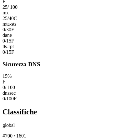
F
25
/
100
mx
25
/
40
C
mta-sts
0
/
30
F
dane
0
/
15
F
tls-rpt
0
/
15
F
Sicurezza DNS
15
%
F
0
/
100
dnssec
0
/
100
F
Classifiche
global
#
700
/
1601