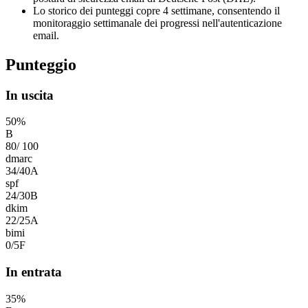
Lo storico dei punteggi copre 4 settimane, consentendo il
monitoraggio settimanale dei progressi nell'autenticazione
email.
Punteggio
In uscita
50
%
B
80
/
100
dmarc
34
/
40
A
spf
24
/
30
B
dkim
22
/
25
A
bimi
0
/
5
F
In entrata
35
%