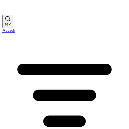
⌘
K
Accedi