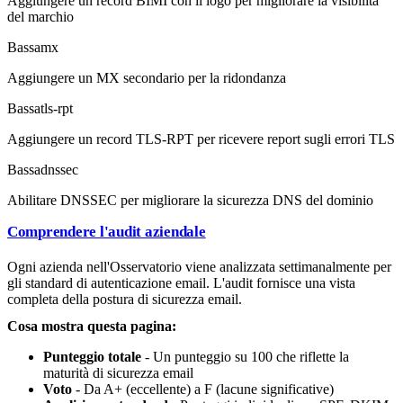
Aggiungere un record BIMI con il logo per migliorare la visibilità
del marchio
Bassa
mx
Aggiungere un MX secondario per la ridondanza
Bassa
tls-rpt
Aggiungere un record TLS-RPT per ricevere report sugli errori TLS
Bassa
dnssec
Abilitare DNSSEC per migliorare la sicurezza DNS del dominio
Comprendere l'audit aziendale
Ogni azienda nell'Osservatorio viene analizzata settimanalmente per
gli standard di autenticazione email. L'audit fornisce una vista
completa della postura di sicurezza email.
Cosa mostra questa pagina:
Punteggio totale
- Un punteggio su 100 che riflette la
maturità di sicurezza email
Voto
- Da A+ (eccellente) a F (lacune significative)