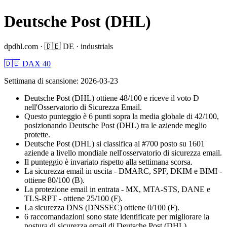
Deutsche Post (DHL)
dpdhl.com
·
🇩🇪
DE
·
industrials
🇩🇪 DAX 40
Settimana di scansione
:
2026-03-23
Deutsche Post (DHL) ottiene 48/100 e riceve il voto D
nell'Osservatorio di Sicurezza Email.
Questo punteggio è 6 punti sopra la media globale di 42/100,
posizionando Deutsche Post (DHL) tra le aziende meglio
protette.
Deutsche Post (DHL) si classifica al #700 posto su 1601
aziende a livello mondiale nell'osservatorio di sicurezza email.
Il punteggio è invariato rispetto alla settimana scorsa.
La sicurezza email in uscita - DMARC, SPF, DKIM e BIMI -
ottiene 80/100 (B).
La protezione email in entrata - MX, MTA-STS, DANE e
TLS-RPT - ottiene 25/100 (F).
La sicurezza DNS (DNSSEC) ottiene 0/100 (F).
6 raccomandazioni sono state identificate per migliorare la
postura di sicurezza email di Deutsche Post (DHL).