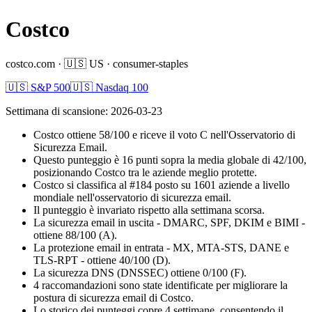
Costco
costco.com
·
🇺🇸
US
·
consumer-staples
🇺🇸 S&P 500
🇺🇸 Nasdaq 100
Settimana di scansione
:
2026-03-23
Costco ottiene 58/100 e riceve il voto C nell'Osservatorio di
Sicurezza Email.
Questo punteggio è 16 punti sopra la media globale di 42/100,
posizionando Costco tra le aziende meglio protette.
Costco si classifica al #184 posto su 1601 aziende a livello
mondiale nell'osservatorio di sicurezza email.
Il punteggio è invariato rispetto alla settimana scorsa.
La sicurezza email in uscita - DMARC, SPF, DKIM e BIMI -
ottiene 88/100 (A).
La protezione email in entrata - MX, MTA-STS, DANE e
TLS-RPT - ottiene 40/100 (D).
La sicurezza DNS (DNSSEC) ottiene 0/100 (F).
4 raccomandazioni sono state identificate per migliorare la
postura di sicurezza email di Costco.
Lo storico dei punteggi copre 4 settimane, consentendo il