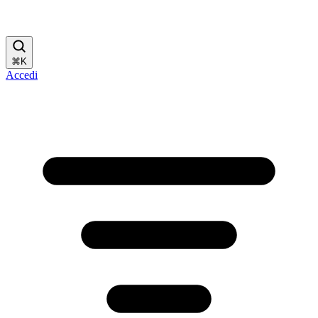
⌘
K
Accedi