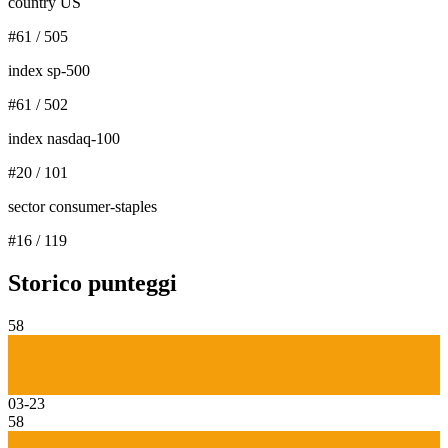
country US
#
61
/
505
index sp-500
#
61
/
502
index nasdaq-100
#
20
/
101
sector consumer-staples
#
16
/
119
Storico punteggi
58
03-23
58