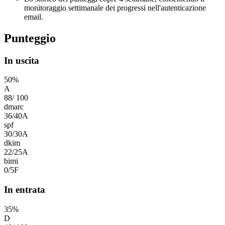
monitoraggio settimanale dei progressi nell'autenticazione
email.
Punteggio
In uscita
50
%
A
88
/
100
dmarc
36
/
40
A
spf
30
/
30
A
dkim
22
/
25
A
bimi
0
/
5
F
In entrata
35
%
D