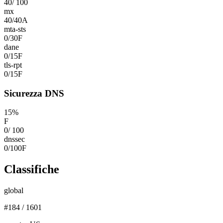
40
/
100
mx
40
/
40
A
mta-sts
0
/
30
F
dane
0
/
15
F
tls-rpt
0
/
15
F
Sicurezza DNS
15
%
F
0
/
100
dnssec
0
/
100
F
Classifiche
global
#
184
/
1601