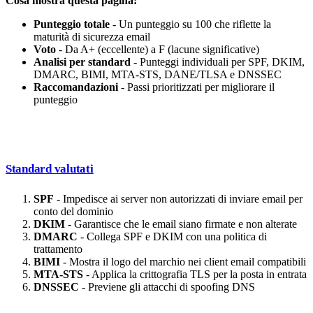
Cosa mostra questa pagina:
Punteggio totale
- Un punteggio su 100 che riflette la
maturità di sicurezza email
Voto
- Da A+ (eccellente) a F (lacune significative)
Analisi per standard
- Punteggi individuali per SPF, DKIM,
DMARC, BIMI, MTA-STS, DANE/TLSA e DNSSEC
Raccomandazioni
- Passi prioritizzati per migliorare il
punteggio
Standard valutati
SPF
- Impedisce ai server non autorizzati di inviare email per
conto del dominio
DKIM
- Garantisce che le email siano firmate e non alterate
DMARC
- Collega SPF e DKIM con una politica di
trattamento
BIMI
- Mostra il logo del marchio nei client email compatibili
MTA-STS
- Applica la crittografia TLS per la posta in entrata
DNSSEC
- Previene gli attacchi di spoofing DNS