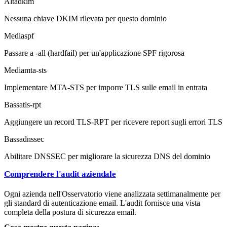
Alta
dkim
Nessuna chiave DKIM rilevata per questo dominio
Media
spf
Passare a -all (hardfail) per un'applicazione SPF rigorosa
Media
mta-sts
Implementare MTA-STS per imporre TLS sulle email in entrata
Bassa
tls-rpt
Aggiungere un record TLS-RPT per ricevere report sugli errori TLS
Bassa
dnssec
Abilitare DNSSEC per migliorare la sicurezza DNS del dominio
Comprendere l'audit aziendale
Ogni azienda nell'Osservatorio viene analizzata settimanalmente per
gli standard di autenticazione email. L'audit fornisce una vista
completa della postura di sicurezza email.