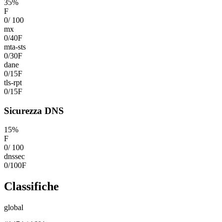
35
%
F
0
/
100
mx
0
/
40
F
mta-sts
0
/
30
F
dane
0
/
15
F
tls-rpt
0
/
15
F
Sicurezza DNS
15
%
F
0
/
100
dnssec
0
/
100
F
Classifiche
global