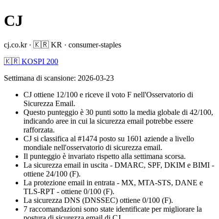
CJ
cj.co.kr
·
🇰🇷
KR
·
consumer-staples
🇰🇷 KOSPI 200
Settimana di scansione
:
2026-03-23
CJ ottiene 12/100 e riceve il voto F nell'Osservatorio di
Sicurezza Email.
Questo punteggio è 30 punti sotto la media globale di 42/100,
indicando aree in cui la sicurezza email potrebbe essere
rafforzata.
CJ si classifica al #1474 posto su 1601 aziende a livello
mondiale nell'osservatorio di sicurezza email.
Il punteggio è invariato rispetto alla settimana scorsa.
La sicurezza email in uscita - DMARC, SPF, DKIM e BIMI -
ottiene 24/100 (F).
La protezione email in entrata - MX, MTA-STS, DANE e
TLS-RPT - ottiene 0/100 (F).
La sicurezza DNS (DNSSEC) ottiene 0/100 (F).
7 raccomandazioni sono state identificate per migliorare la
postura di sicurezza email di CJ.