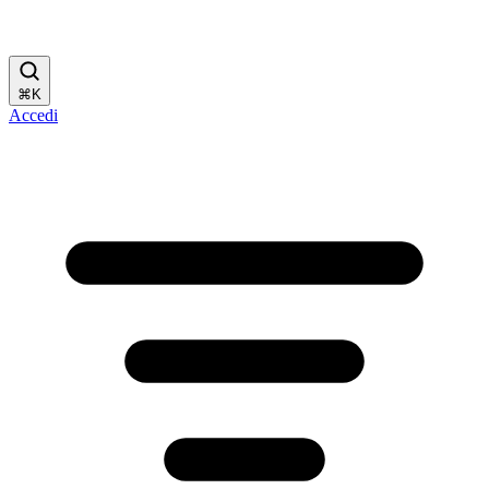
⌘
K
Accedi