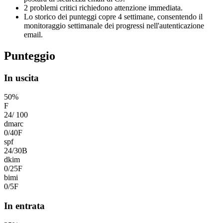
2 problemi critici richiedono attenzione immediata.
Lo storico dei punteggi copre 4 settimane, consentendo il
monitoraggio settimanale dei progressi nell'autenticazione
email.
Punteggio
In uscita
50
%
F
24
/
100
dmarc
0
/
40
F
spf
24
/
30
B
dkim
0
/
25
F
bimi
0
/
5
F
In entrata