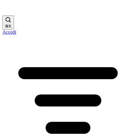
⌘
K
Accedi