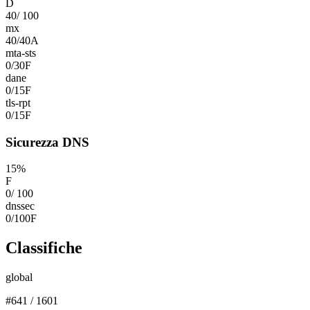
D
40
/
100
mx
40
/
40
A
mta-sts
0
/
30
F
dane
0
/
15
F
tls-rpt
0
/
15
F
Sicurezza DNS
15
%
F
0
/
100
dnssec
0
/
100
F
Classifiche
global
#
641
/
1601