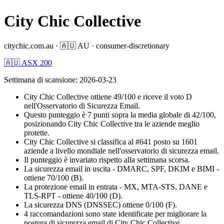
City Chic Collective
citychic.com.au
·
🇦🇺
AU
·
consumer-discretionary
🇦🇺 ASX 200
Settimana di scansione
:
2026-03-23
City Chic Collective ottiene 49/100 e riceve il voto D
nell'Osservatorio di Sicurezza Email.
Questo punteggio è 7 punti sopra la media globale di 42/100,
posizionando City Chic Collective tra le aziende meglio
protette.
City Chic Collective si classifica al #641 posto su 1601
aziende a livello mondiale nell'osservatorio di sicurezza email.
Il punteggio è invariato rispetto alla settimana scorsa.
La sicurezza email in uscita - DMARC, SPF, DKIM e BIMI -
ottiene 70/100 (B).
La protezione email in entrata - MX, MTA-STS, DANE e
TLS-RPT - ottiene 40/100 (D).
La sicurezza DNS (DNSSEC) ottiene 0/100 (F).
4 raccomandazioni sono state identificate per migliorare la
postura di sicurezza email di City Chic Collective.