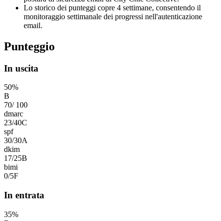
Lo storico dei punteggi copre 4 settimane, consentendo il
monitoraggio settimanale dei progressi nell'autenticazione
email.
Punteggio
In uscita
50
%
B
70
/
100
dmarc
23
/
40
C
spf
30
/
30
A
dkim
17
/
25
B
bimi
0
/
5
F
In entrata
35
%