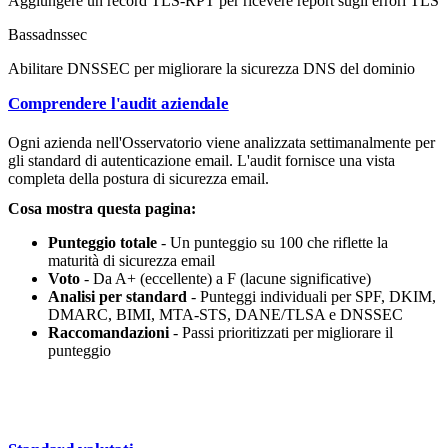
Aggiungere un record TLS-RPT per ricevere report sugli errori TLS
Bassa
dnssec
Abilitare DNSSEC per migliorare la sicurezza DNS del dominio
Comprendere l'audit aziendale
Ogni azienda nell'Osservatorio viene analizzata settimanalmente per
gli standard di autenticazione email. L'audit fornisce una vista
completa della postura di sicurezza email.
Cosa mostra questa pagina:
Punteggio totale
- Un punteggio su 100 che riflette la
maturità di sicurezza email
Voto
- Da A+ (eccellente) a F (lacune significative)
Analisi per standard
- Punteggi individuali per SPF, DKIM,
DMARC, BIMI, MTA-STS, DANE/TLSA e DNSSEC
Raccomandazioni
- Passi prioritizzati per migliorare il
punteggio