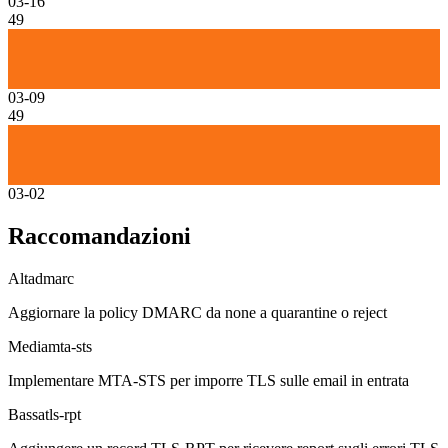
03-16
49
03-09
49
03-02
Raccomandazioni
Alta
dmarc
Aggiornare la policy DMARC da none a quarantine o reject
Media
mta-sts
Implementare MTA-STS per imporre TLS sulle email in entrata
Bassa
tls-rpt