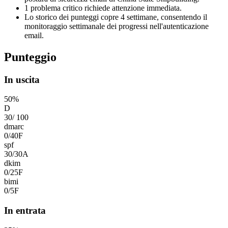
1 problema critico richiede attenzione immediata.
Lo storico dei punteggi copre 4 settimane, consentendo il
monitoraggio settimanale dei progressi nell'autenticazione
email.
Punteggio
In uscita
50
%
D
30
/
100
dmarc
0
/
40
F
spf
30
/
30
A
dkim
0
/
25
F
bimi
0
/
5
F
In entrata