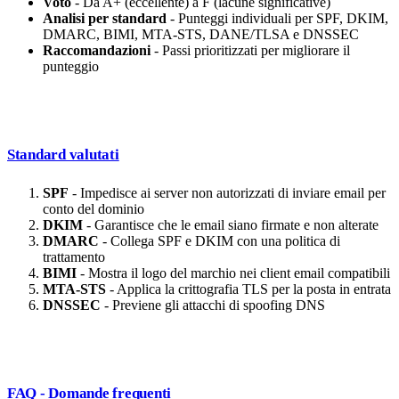
Voto
- Da A+ (eccellente) a F (lacune significative)
Analisi per standard
- Punteggi individuali per SPF, DKIM,
DMARC, BIMI, MTA-STS, DANE/TLSA e DNSSEC
Raccomandazioni
- Passi prioritizzati per migliorare il
punteggio
Standard valutati
SPF
- Impedisce ai server non autorizzati di inviare email per
conto del dominio
DKIM
- Garantisce che le email siano firmate e non alterate
DMARC
- Collega SPF e DKIM con una politica di
trattamento
BIMI
- Mostra il logo del marchio nei client email compatibili
MTA-STS
- Applica la crittografia TLS per la posta in entrata
DNSSEC
- Previene gli attacchi di spoofing DNS
FAQ - Domande frequenti