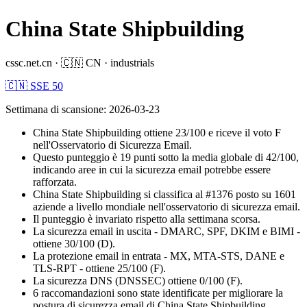
China State Shipbuilding
cssc.net.cn
·
🇨🇳
CN
·
industrials
🇨🇳 SSE 50
Settimana di scansione
:
2026-03-23
China State Shipbuilding ottiene 23/100 e riceve il voto F
nell'Osservatorio di Sicurezza Email.
Questo punteggio è 19 punti sotto la media globale di 42/100,
indicando aree in cui la sicurezza email potrebbe essere
rafforzata.
China State Shipbuilding si classifica al #1376 posto su 1601
aziende a livello mondiale nell'osservatorio di sicurezza email.
Il punteggio è invariato rispetto alla settimana scorsa.
La sicurezza email in uscita - DMARC, SPF, DKIM e BIMI -
ottiene 30/100 (D).
La protezione email in entrata - MX, MTA-STS, DANE e
TLS-RPT - ottiene 25/100 (F).
La sicurezza DNS (DNSSEC) ottiene 0/100 (F).
6 raccomandazioni sono state identificate per migliorare la
postura di sicurezza email di China State Shipbuilding.