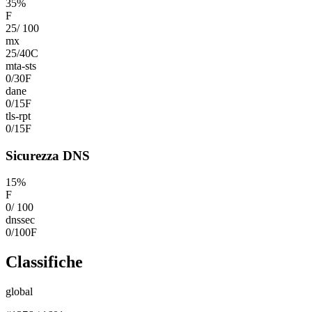
35
%
F
25
/
100
mx
25
/
40
C
mta-sts
0
/
30
F
dane
0
/
15
F
tls-rpt
0
/
15
F
Sicurezza DNS
15
%
F
0
/
100
dnssec
0
/
100
F
Classifiche
global