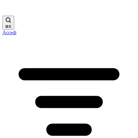
⌘
K
Accedi