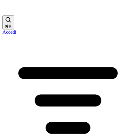
⌘
K
Accedi