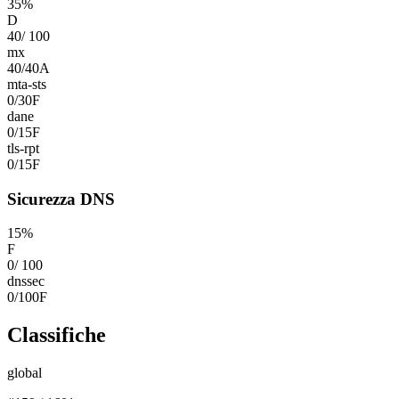
35
%
D
40
/
100
mx
40
/
40
A
mta-sts
0
/
30
F
dane
0
/
15
F
tls-rpt
0
/
15
F
Sicurezza DNS
15
%
F
0
/
100
dnssec
0
/
100
F
Classifiche
global