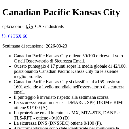
Canadian Pacific Kansas City
cpkcr.com
·
🇨🇦
CA
·
industrials
🇨🇦 TSX 60
Settimana di scansione
:
2026-03-23
Canadian Pacific Kansas City ottiene 59/100 e riceve il voto
C nell'Osservatorio di Sicurezza Email.
Questo punteggio è 17 punti sopra la media globale di 42/100,
posizionando Canadian Pacific Kansas City tra le aziende
meglio protette.
Canadian Pacific Kansas City si classifica al #159 posto su
1601 aziende a livello mondiale nell'osservatorio di sicurezza
email.
Il punteggio è invariato rispetto alla settimana scorsa.
La sicurezza email in uscita - DMARC, SPF, DKIM e BIMI -
ottiene 91/100 (A).
La protezione email in entrata - MX, MTA-STS, DANE e
TLS-RPT - ottiene 40/100 (D).
La sicurezza DNS (DNSSEC) ottiene 0/100 (F).
4 raccomandazioni sono state identificate per migliorare la