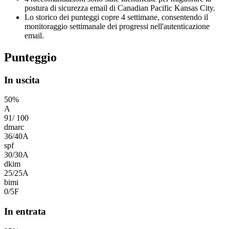
postura di sicurezza email di Canadian Pacific Kansas City.
Lo storico dei punteggi copre 4 settimane, consentendo il
monitoraggio settimanale dei progressi nell'autenticazione
email.
Punteggio
In uscita
50
%
A
91
/
100
dmarc
36
/
40
A
spf
30
/
30
A
dkim
25
/
25
A
bimi
0
/
5
F
In entrata