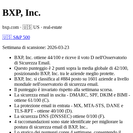
BXP, Inc.
bxp.com
·
🇺🇸
US
·
real-estate
🇺🇸 S&P 500
Settimana di scansione
:
2026-03-23
BXP, Inc. ottiene 44/100 e riceve il voto D nell'Osservatorio
di Sicurezza Email.
Questo punteggio è 2 punti sopra la media globale di 42/100,
posizionando BXP, Inc. tra le aziende meglio protette.
BXP, Inc. si classifica al #884 posto su 1601 aziende a livello
mondiale nell'osservatorio di sicurezza email.
Il punteggio è invariato rispetto alla settimana scorsa.
La sicurezza email in uscita - DMARC, SPF, DKIM e BIMI -
ottiene 61/100 (C).
La protezione email in entrata - MX, MTA-STS, DANE e
TLS-RPT - ottiene 40/100 (D).
La sicurezza DNS (DNSSEC) ottiene 0/100 (F).
4 raccomandazioni sono state identificate per migliorare la
postura di sicurezza email di BXP, Inc..
Lo storico dei punteggi copre 4 settimane, consentendo il