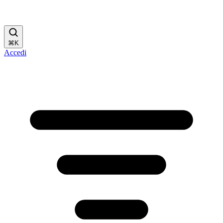
⌘
K
Accedi