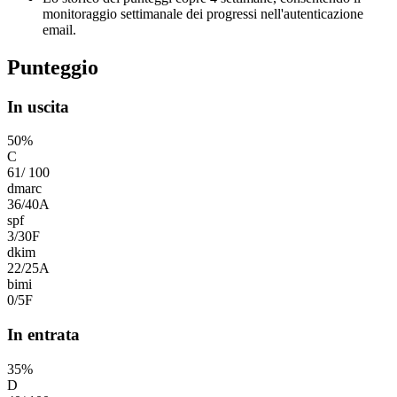
monitoraggio settimanale dei progressi nell'autenticazione
email.
Punteggio
In uscita
50
%
C
61
/
100
dmarc
36
/
40
A
spf
3
/
30
F
dkim
22
/
25
A
bimi
0
/
5
F
In entrata
35
%
D