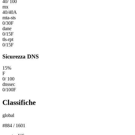
40
/
100
mx
40
/
40
A
mta-sts
0
/
30
F
dane
0
/
15
F
tls-rpt
0
/
15
F
Sicurezza DNS
15
%
F
0
/
100
dnssec
0
/
100
F
Classifiche
global
#
884
/
1601