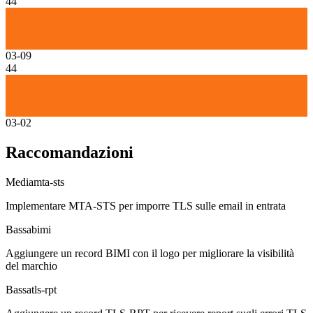
44
03-09
44
03-02
Raccomandazioni
Media
mta-sts
Implementare MTA-STS per imporre TLS sulle email in entrata
Bassa
bimi
Aggiungere un record BIMI con il logo per migliorare la visibilità
del marchio
Bassa
tls-rpt