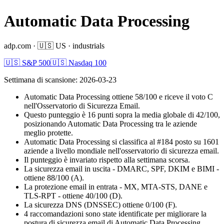
Automatic Data Processing
adp.com
·
🇺🇸
US
·
industrials
🇺🇸 S&P 500
🇺🇸 Nasdaq 100
Settimana di scansione
:
2026-03-23
Automatic Data Processing ottiene 58/100 e riceve il voto C
nell'Osservatorio di Sicurezza Email.
Questo punteggio è 16 punti sopra la media globale di 42/100,
posizionando Automatic Data Processing tra le aziende
meglio protette.
Automatic Data Processing si classifica al #184 posto su 1601
aziende a livello mondiale nell'osservatorio di sicurezza email.
Il punteggio è invariato rispetto alla settimana scorsa.
La sicurezza email in uscita - DMARC, SPF, DKIM e BIMI -
ottiene 88/100 (A).
La protezione email in entrata - MX, MTA-STS, DANE e
TLS-RPT - ottiene 40/100 (D).
La sicurezza DNS (DNSSEC) ottiene 0/100 (F).
4 raccomandazioni sono state identificate per migliorare la
postura di sicurezza email di Automatic Data Processing.