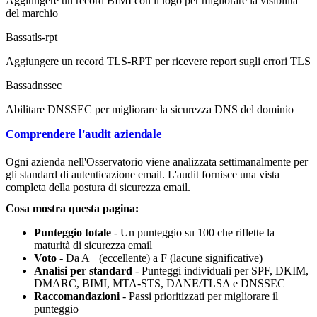
Aggiungere un record BIMI con il logo per migliorare la visibilità
del marchio
Bassa
tls-rpt
Aggiungere un record TLS-RPT per ricevere report sugli errori TLS
Bassa
dnssec
Abilitare DNSSEC per migliorare la sicurezza DNS del dominio
Comprendere l'audit aziendale
Ogni azienda nell'Osservatorio viene analizzata settimanalmente per
gli standard di autenticazione email. L'audit fornisce una vista
completa della postura di sicurezza email.
Cosa mostra questa pagina:
Punteggio totale
- Un punteggio su 100 che riflette la
maturità di sicurezza email
Voto
- Da A+ (eccellente) a F (lacune significative)
Analisi per standard
- Punteggi individuali per SPF, DKIM,
DMARC, BIMI, MTA-STS, DANE/TLSA e DNSSEC
Raccomandazioni
- Passi prioritizzati per migliorare il
punteggio