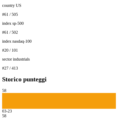
country US
#
61
/
505
index sp-500
#
61
/
502
index nasdaq-100
#
20
/
101
sector industrials
#
27
/
413
Storico punteggi
58
03-23
58