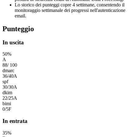
Lo storico dei punteggi copre 4 settimane, consentendo il
monitoraggio settimanale dei progressi nell'autenticazione
email.
Punteggio
In uscita
50
%
A
88
/
100
dmarc
36
/
40
A
spf
30
/
30
A
dkim
22
/
25
A
bimi
0
/
5
F
In entrata
35
%