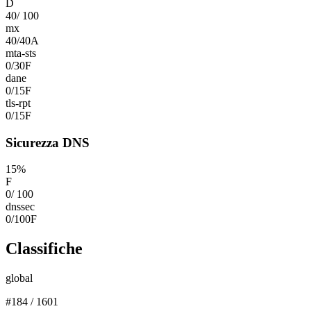
D
40
/
100
mx
40
/
40
A
mta-sts
0
/
30
F
dane
0
/
15
F
tls-rpt
0
/
15
F
Sicurezza DNS
15
%
F
0
/
100
dnssec
0
/
100
F
Classifiche
global
#
184
/
1601