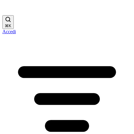
⌘
K
Accedi