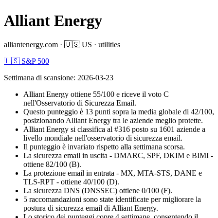
Alliant Energy
alliantenergy.com
·
🇺🇸
US
·
utilities
🇺🇸 S&P 500
Settimana di scansione
:
2026-03-23
Alliant Energy ottiene 55/100 e riceve il voto C
nell'Osservatorio di Sicurezza Email.
Questo punteggio è 13 punti sopra la media globale di 42/100,
posizionando Alliant Energy tra le aziende meglio protette.
Alliant Energy si classifica al #316 posto su 1601 aziende a
livello mondiale nell'osservatorio di sicurezza email.
Il punteggio è invariato rispetto alla settimana scorsa.
La sicurezza email in uscita - DMARC, SPF, DKIM e BIMI -
ottiene 82/100 (B).
La protezione email in entrata - MX, MTA-STS, DANE e
TLS-RPT - ottiene 40/100 (D).
La sicurezza DNS (DNSSEC) ottiene 0/100 (F).
5 raccomandazioni sono state identificate per migliorare la
postura di sicurezza email di Alliant Energy.
Lo storico dei punteggi copre 4 settimane, consentendo il