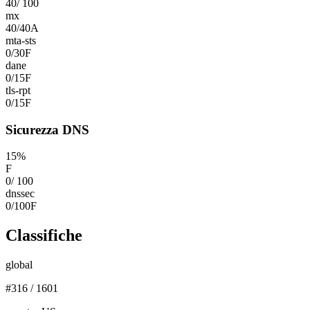
40
/
100
mx
40
/
40
A
mta-sts
0
/
30
F
dane
0
/
15
F
tls-rpt
0
/
15
F
Sicurezza DNS
15
%
F
0
/
100
dnssec
0
/
100
F
Classifiche
global
#
316
/
1601