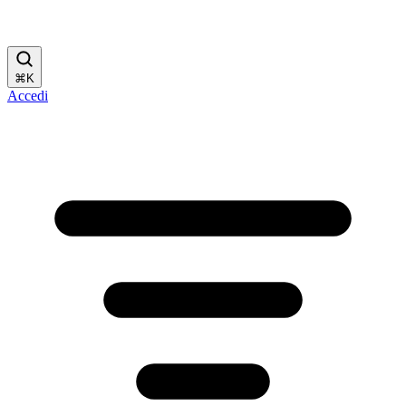
⌘
K
Accedi