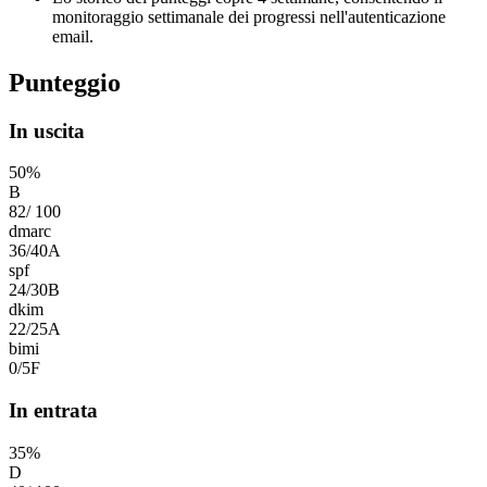
monitoraggio settimanale dei progressi nell'autenticazione
email.
Punteggio
In uscita
50
%
B
82
/
100
dmarc
36
/
40
A
spf
24
/
30
B
dkim
22
/
25
A
bimi
0
/
5
F
In entrata
35
%
D