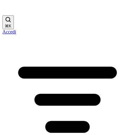
⌘
K
Accedi