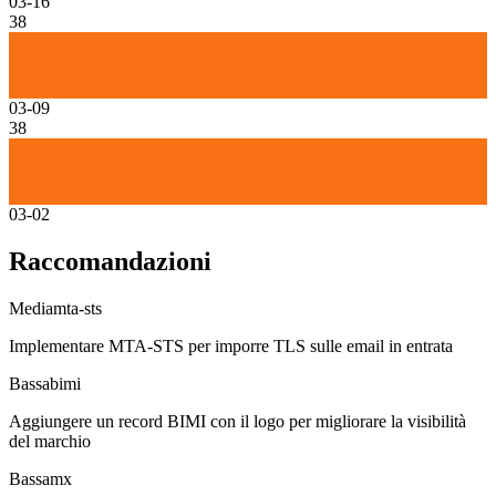
03-16
38
03-09
38
03-02
Raccomandazioni
Media
mta-sts
Implementare MTA-STS per imporre TLS sulle email in entrata
Bassa
bimi
Aggiungere un record BIMI con il logo per migliorare la visibilità
del marchio
Bassa
mx