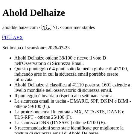
Ahold Delhaize
aholddelhaize.com
·
🇳🇱
NL
·
consumer-staples
🇳🇱 AEX
Settimana di scansione
:
2026-03-23
Ahold Delhaize ottiene 38/100 e riceve il voto D
nell'Osservatorio di Sicurezza Email.
Questo punteggio è 4 punti sotto la media globale di 42/100,
indicando aree in cui la sicurezza email potrebbe essere
rafforzata.
Ahold Delhaize si classifica al #1110 posto su 1601 aziende a
livello mondiale nell'osservatorio di sicurezza email.
Il punteggio è invariato rispetto alla settimana scorsa.
La sicurezza email in uscita - DMARC, SPF, DKIM e BIMI -
ottiene 59/100 (C).
La protezione email in entrata - MX, MTA-STS, DANE e
TLS-RPT - ottiene 25/100 (F).
La sicurezza DNS (DNSSEC) ottiene 0/100 (F).
5 raccomandazioni sono state identificate per migliorare la
postura di sicurezza email di Ahold Delhaize.