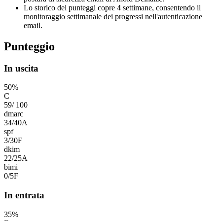
Lo storico dei punteggi copre 4 settimane, consentendo il
monitoraggio settimanale dei progressi nell'autenticazione
email.
Punteggio
In uscita
50
%
C
59
/
100
dmarc
34
/
40
A
spf
3
/
30
F
dkim
22
/
25
A
bimi
0
/
5
F
In entrata
35
%