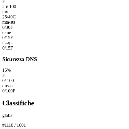
F
25
/
100
mx
25
/
40
C
mta-sts
0
/
30
F
dane
0
/
15
F
tls-rpt
0
/
15
F
Sicurezza DNS
15
%
F
0
/
100
dnssec
0
/
100
F
Classifiche
global
#
1110
/
1601